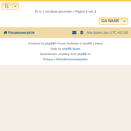
Er is 1 resultaat gevonden • Pagina
1
van
1
GA NAAR
Forumoverzicht
Alle tijden zijn
UTC+02:00
Powered by
phpBB
® Forum Software © phpBB Limited
Style by
phpBB Spain
Nederlandse vertaling door
phpBB.nl
.
Privacy
|
Gebruikersvoorwaarden