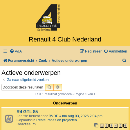
Renault 4 Club Nederland
V&A
Registreer
Aanmelden
Z
Forumoverzicht
Zoek
Actieve onderwerpen
o
Actieve onderwerpen
e
Ga naar uitgebreid zoeken
k
ZOEK
UITGEBREID ZOEKEN
Er is 1 resultaat gevonden • Pagina
1
van
1
Onderwerpen
R4 GTL 85
Laatste bericht door
BVDP
«
ma aug 03, 2026 2:04 pm
Geplaatst in
Restauraties en projecten
Reacties:
75
1
2
3
4
5
6