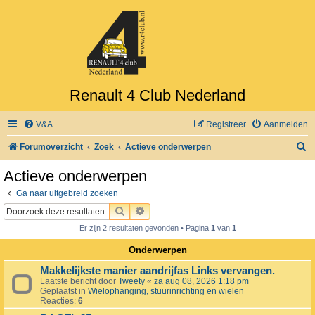
Renault 4 Club Nederland
V&A
Registreer
Aanmelden
Z
Forumoverzicht
Zoek
Actieve onderwerpen
o
Actieve onderwerpen
e
Ga naar uitgebreid zoeken
k
ZOEK
UITGEBREID ZOEKEN
Er zijn 2 resultaten gevonden • Pagina
1
van
1
Onderwerpen
Makkelijkste manier aandrijfas Links vervangen.
Laatste bericht door
Tweety
«
za aug 08, 2026 1:18 pm
Geplaatst in
Wielophanging, stuurinrichting en wielen
Reacties:
6