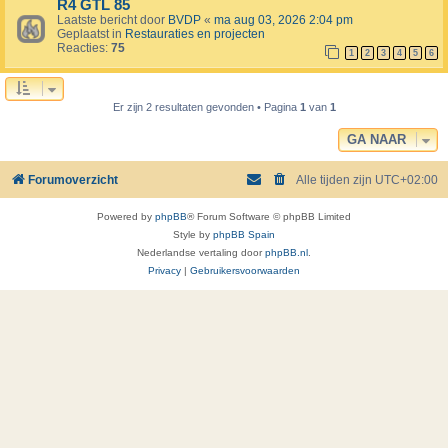
R4 GTL 85
Laatste bericht door
BVDP
«
ma aug 03, 2026 2:04 pm
Geplaatst in
Restauraties en projecten
Reacties:
75
1
2
3
4
5
6
Er zijn 2 resultaten gevonden • Pagina
1
van
1
GA NAAR
Forumoverzicht
Alle tijden zijn
UTC+02:00
Powered by
phpBB
® Forum Software © phpBB Limited
Style by
phpBB Spain
Nederlandse vertaling door
phpBB.nl
.
Privacy
|
Gebruikersvoorwaarden