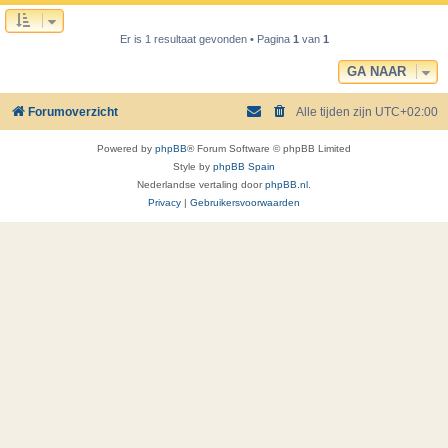
Er is 1 resultaat gevonden • Pagina
1
van
1
GA NAAR
Forumoverzicht
Alle tijden zijn
UTC+02:00
Powered by
phpBB
® Forum Software © phpBB Limited
Style by
phpBB Spain
Nederlandse vertaling door
phpBB.nl
.
Privacy
|
Gebruikersvoorwaarden