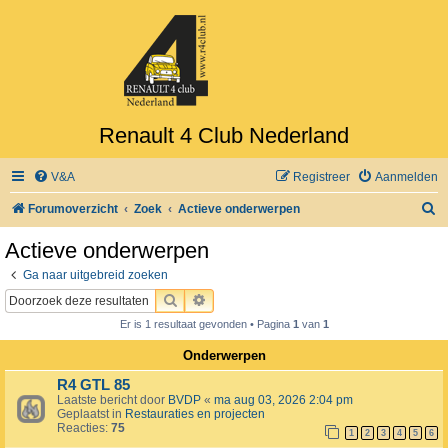
Renault 4 Club Nederland
V&A
Registreer
Aanmelden
Z
Forumoverzicht
Zoek
Actieve onderwerpen
o
Actieve onderwerpen
e
Ga naar uitgebreid zoeken
k
ZOEK
UITGEBREID ZOEKEN
Er is 1 resultaat gevonden • Pagina
1
van
1
Onderwerpen
R4 GTL 85
Laatste bericht door
BVDP
«
ma aug 03, 2026 2:04 pm
Geplaatst in
Restauraties en projecten
Reacties:
75
1
2
3
4
5
6