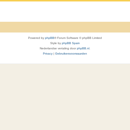
c
a
t
c
i
t
e
i
s
Powered by
phpBB
® Forum Software © phpBB Limited
e
Style by
phpBB Spain
Nederlandse vertaling door
phpBB.nl
.
s
Privacy
|
Gebruikersvoorwaarden