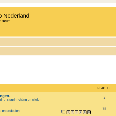
b Nederland
d forum
REACTIES
angen.
R
2
ng, stuurinrichting en wielen
e
R
75
s en projecten
a
1
2
3
4
5
6
e