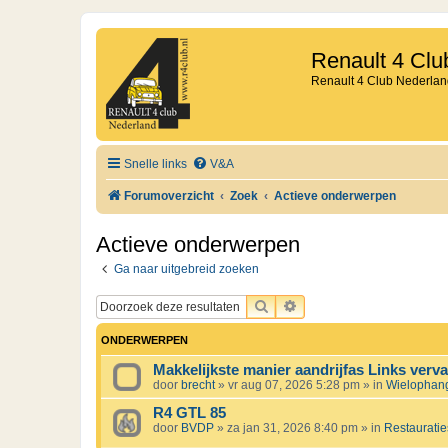
Renault 4 Clu
Renault 4 Club Nederlan
Snelle links
V&A
Forumoverzicht
Zoek
Actieve onderwerpen
Actieve onderwerpen
Ga naar uitgebreid zoeken
ZOEK
UITGEBREID ZOEKEN
ONDERWERPEN
Makkelijkste manier aandrijfas Links verv
door
brecht
»
vr aug 07, 2026 5:28 pm
» in
Wielophangi
R4 GTL 85
door
BVDP
»
za jan 31, 2026 8:40 pm
» in
Restauratie