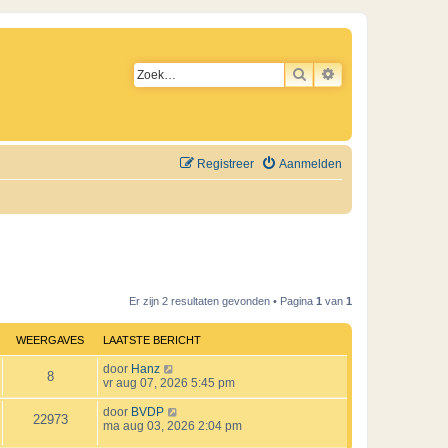
ZOEK
UITGEBREID ZO
Registreer
Aanmelden
Er zijn 2 resultaten gevonden • Pagina
1
van
1
WEERGAVES
LAATSTE BERICHT
L
door
Hanz
W
8
a
vr aug 07, 2026 5:45 pm
a
e
t
L
door
BVDP
W
22973
s
a
ma aug 03, 2026 2:04 pm
e
t
a
e