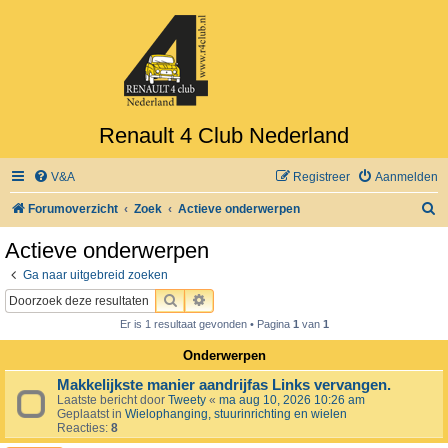
Renault 4 Club Nederland
V&A
Registreer
Aanmelden
Z
Forumoverzicht
Zoek
Actieve onderwerpen
o
Actieve onderwerpen
e
Ga naar uitgebreid zoeken
k
ZOEK
UITGEBREID ZOEKEN
Er is 1 resultaat gevonden • Pagina
1
van
1
Onderwerpen
Makkelijkste manier aandrijfas Links vervangen.
Laatste bericht door
Tweety
«
ma aug 10, 2026 10:26 am
Geplaatst in
Wielophanging, stuurinrichting en wielen
Reacties:
8