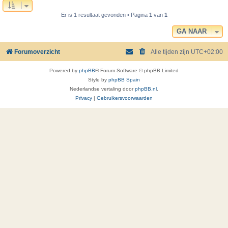
Er is 1 resultaat gevonden • Pagina
1
van
1
GA NAAR
Forumoverzicht
Alle tijden zijn
UTC+02:00
Powered by
phpBB
® Forum Software © phpBB Limited
Style by
phpBB Spain
Nederlandse vertaling door
phpBB.nl
.
Privacy
|
Gebruikersvoorwaarden