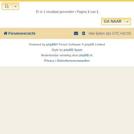
Er is 1 resultaat gevonden • Pagina
1
van
1
GA NAAR
Forumoverzicht
Alle tijden zijn
UTC+02:00
Powered by
phpBB
® Forum Software © phpBB Limited
Style by
phpBB Spain
Nederlandse vertaling door
phpBB.nl
.
Privacy
|
Gebruikersvoorwaarden