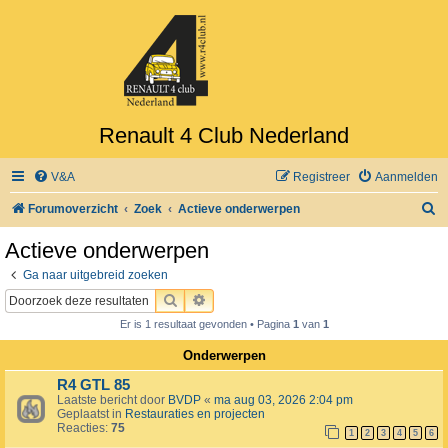
Renault 4 Club Nederland
V&A
Registreer
Aanmelden
Z
Forumoverzicht
Zoek
Actieve onderwerpen
o
Actieve onderwerpen
e
Ga naar uitgebreid zoeken
k
ZOEK
UITGEBREID ZOEKEN
Er is 1 resultaat gevonden • Pagina
1
van
1
Onderwerpen
R4 GTL 85
Laatste bericht door
BVDP
«
ma aug 03, 2026 2:04 pm
Geplaatst in
Restauraties en projecten
Reacties:
75
1
2
3
4
5
6