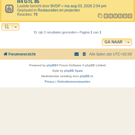
R4 GTL 85
Laatste bericht door
BVDP
«
ma aug 03, 2026 2:04 pm
Geplaatst in
Restauraties en projecten
Reacties:
75
1
2
3
4
5
6
Er zijn 2 resultaten gevonden • Pagina
1
van
1
GA NAAR
Forumoverzicht
Alle tijden zijn
UTC+02:00
Powered by
phpBB
® Forum Software © phpBB Limited
Style by
phpBB Spain
Nederlandse vertaling door
phpBB.nl
.
Privacy
|
Gebruikersvoorwaarden