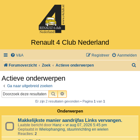
Renault 4 Club Nederland
V&A
Registreer
Aanmelden
Z
Forumoverzicht
Zoek
Actieve onderwerpen
o
Actieve onderwerpen
e
Ga naar uitgebreid zoeken
k
ZOEK
UITGEBREID ZOEKEN
Er zijn 2 resultaten gevonden • Pagina
1
van
1
Onderwerpen
Makkelijkste manier aandrijfas Links vervangen.
Laatste bericht door
Hanz
«
vr aug 07, 2026 5:45 pm
Geplaatst in
Wielophanging, stuurinrichting en wielen
Reacties:
2