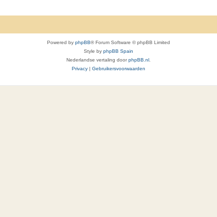
c
t
i
Powered by
phpBB
® Forum Software © phpBB Limited
e
Style by
phpBB Spain
Nederlandse vertaling door
phpBB.nl
.
s
Privacy
|
Gebruikersvoorwaarden