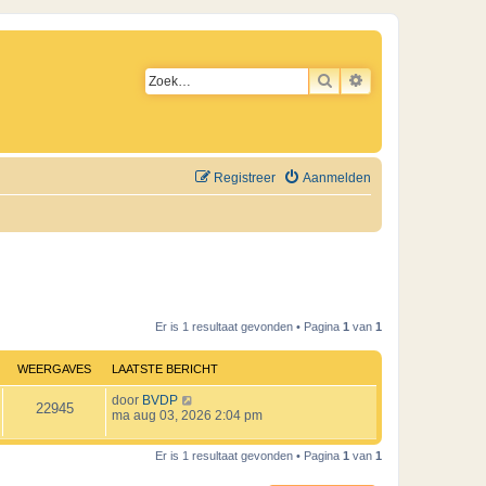
ZOEK
UITGEBREID ZO
Registreer
Aanmelden
Er is 1 resultaat gevonden • Pagina
1
van
1
WEERGAVES
LAATSTE BERICHT
L
door
BVDP
W
22945
a
ma aug 03, 2026 2:04 pm
a
e
t
Er is 1 resultaat gevonden • Pagina
1
van
1
s
e
t