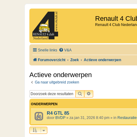
Renault 4 Clu
Renault 4 Club Nederlan
Snelle links
V&A
Forumoverzicht
Zoek
Actieve onderwerpen
Actieve onderwerpen
Ga naar uitgebreid zoeken
ZOEK
UITGEBREID ZOEKEN
ONDERWERPEN
R4 GTL 85
door
BVDP
»
za jan 31, 2026 8:40 pm
» in
Restauratie