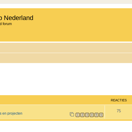
b Nederland
d forum
REACTIES
R
75
s en projecten
1
2
3
4
5
6
e
a