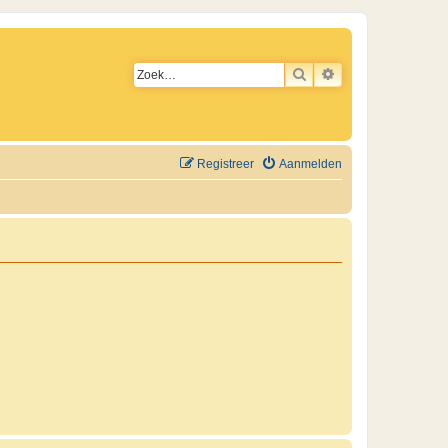
ZOEK
UITGEBREID ZO
Registreer
Aanmelden