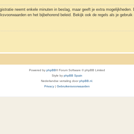
gistratie neemt enkele minuten in beslag, maar geeft je extra mogelijkheden
uiksvoorwaarden en het bijbehorend beleid. Bekijk ook de regels als je gebrui
Powered by
phpBB
® Forum Software © phpBB Limited
Style by
phpBB Spain
Nederlandse vertaling door
phpBB.nl
.
Privacy
|
Gebruikersvoorwaarden