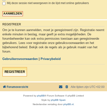
Mij deze sessie niet weergeven in de lijst met online gebruikers
REGISTREER
Om je te kunnen aanmelden, moet je geregistreerd zijn. Registratie neemt
enkele minuten in beslag, maar geeft je extra mogelijkheden. De
forumbeheerder kan ook extra permissies toestaan aan geregistreerde
gebruikers. Lees voor registratie onze gebruiksvoorwaarden en het
bijbehorend beleid. Bekijk ook de regels als je gebruik maakt van het
forum.
Gebruikersvoorwaarden
|
Privacybeleid
REGISTREER
Forumoverzicht
Alle tijden zijn
UTC+02:00
Powered by
phpBB
® Forum Software © phpBB Limited
Style by
phpBB Spain
Nederlandse vertaling door
phpBB.nl
.