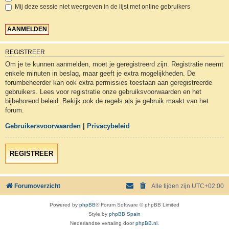
Mij deze sessie niet weergeven in de lijst met online gebruikers
REGISTREER
Om je te kunnen aanmelden, moet je geregistreerd zijn. Registratie neemt
enkele minuten in beslag, maar geeft je extra mogelijkheden. De
forumbeheerder kan ook extra permissies toestaan aan geregistreerde
gebruikers. Lees voor registratie onze gebruiksvoorwaarden en het
bijbehorend beleid. Bekijk ook de regels als je gebruik maakt van het
forum.
Gebruikersvoorwaarden
|
Privacybeleid
REGISTREER
Forumoverzicht
Alle tijden zijn
UTC+02:00
Powered by
phpBB
® Forum Software © phpBB Limited
Style by
phpBB Spain
Nederlandse vertaling door
phpBB.nl
.