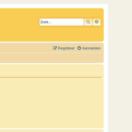
ZOEK
UITGEBREID ZO
Registreer
Aanmelden