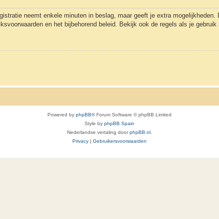
gistratie neemt enkele minuten in beslag, maar geeft je extra mogelijkheden
uiksvoorwaarden en het bijbehorend beleid. Bekijk ook de regels als je gebrui
Powered by
phpBB
® Forum Software © phpBB Limited
Style by
phpBB Spain
Nederlandse vertaling door
phpBB.nl
.
Privacy
|
Gebruikersvoorwaarden