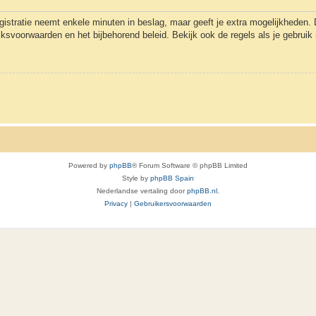
gistratie neemt enkele minuten in beslag, maar geeft je extra mogelijkheden
uiksvoorwaarden en het bijbehorend beleid. Bekijk ook de regels als je gebrui
Powered by
phpBB
® Forum Software © phpBB Limited
Style by
phpBB Spain
Nederlandse vertaling door
phpBB.nl
.
Privacy
|
Gebruikersvoorwaarden