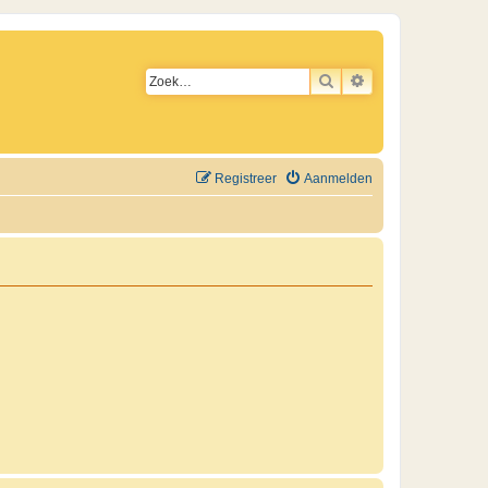
ZOEK
UITGEBREID ZO
Registreer
Aanmelden