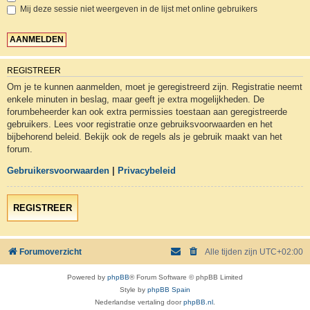
Mij deze sessie niet weergeven in de lijst met online gebruikers
REGISTREER
Om je te kunnen aanmelden, moet je geregistreerd zijn. Registratie neemt
enkele minuten in beslag, maar geeft je extra mogelijkheden. De
forumbeheerder kan ook extra permissies toestaan aan geregistreerde
gebruikers. Lees voor registratie onze gebruiksvoorwaarden en het
bijbehorend beleid. Bekijk ook de regels als je gebruik maakt van het
forum.
Gebruikersvoorwaarden
|
Privacybeleid
REGISTREER
Forumoverzicht
Alle tijden zijn
UTC+02:00
Powered by
phpBB
® Forum Software © phpBB Limited
Style by
phpBB Spain
Nederlandse vertaling door
phpBB.nl
.