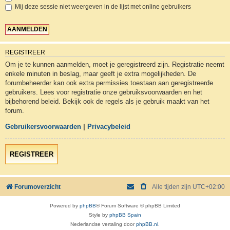
Mij deze sessie niet weergeven in de lijst met online gebruikers
REGISTREER
Om je te kunnen aanmelden, moet je geregistreerd zijn. Registratie neemt
enkele minuten in beslag, maar geeft je extra mogelijkheden. De
forumbeheerder kan ook extra permissies toestaan aan geregistreerde
gebruikers. Lees voor registratie onze gebruiksvoorwaarden en het
bijbehorend beleid. Bekijk ook de regels als je gebruik maakt van het
forum.
Gebruikersvoorwaarden
|
Privacybeleid
REGISTREER
Forumoverzicht
Alle tijden zijn
UTC+02:00
Powered by
phpBB
® Forum Software © phpBB Limited
Style by
phpBB Spain
Nederlandse vertaling door
phpBB.nl
.