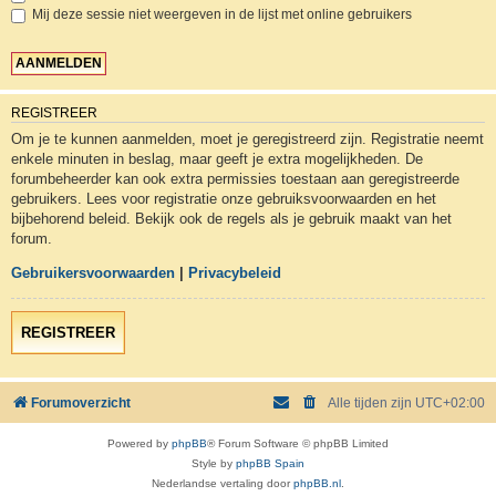
Mij deze sessie niet weergeven in de lijst met online gebruikers
REGISTREER
Om je te kunnen aanmelden, moet je geregistreerd zijn. Registratie neemt
enkele minuten in beslag, maar geeft je extra mogelijkheden. De
forumbeheerder kan ook extra permissies toestaan aan geregistreerde
gebruikers. Lees voor registratie onze gebruiksvoorwaarden en het
bijbehorend beleid. Bekijk ook de regels als je gebruik maakt van het
forum.
Gebruikersvoorwaarden
|
Privacybeleid
REGISTREER
Forumoverzicht
Alle tijden zijn
UTC+02:00
Powered by
phpBB
® Forum Software © phpBB Limited
Style by
phpBB Spain
Nederlandse vertaling door
phpBB.nl
.