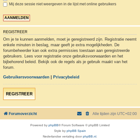
Mij deze sessie niet weergeven in de lijst met online gebruikers
REGISTREER
Om je te kunnen aanmelden, moet je geregistreerd zijn. Registratie neemt
enkele minuten in beslag, maar geeft je extra mogelijkheden. De
forumbeheerder kan ook extra permissies toestaan aan geregistreerde
gebruikers. Lees voor registratie onze gebruiksvoorwaarden en het
bijbehorend beleid. Bekijk ook de regels als je gebruik maakt van het
forum.
Gebruikersvoorwaarden
|
Privacybeleid
REGISTREER
Forumoverzicht
Alle tijden zijn
UTC+02:00
Powered by
phpBB
® Forum Software © phpBB Limited
Style by
phpBB Spain
Nederlandse vertaling door
phpBB.nl
.