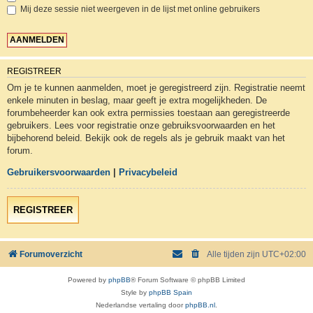
Mij deze sessie niet weergeven in de lijst met online gebruikers
REGISTREER
Om je te kunnen aanmelden, moet je geregistreerd zijn. Registratie neemt
enkele minuten in beslag, maar geeft je extra mogelijkheden. De
forumbeheerder kan ook extra permissies toestaan aan geregistreerde
gebruikers. Lees voor registratie onze gebruiksvoorwaarden en het
bijbehorend beleid. Bekijk ook de regels als je gebruik maakt van het
forum.
Gebruikersvoorwaarden
|
Privacybeleid
REGISTREER
Forumoverzicht
Alle tijden zijn
UTC+02:00
Powered by
phpBB
® Forum Software © phpBB Limited
Style by
phpBB Spain
Nederlandse vertaling door
phpBB.nl
.