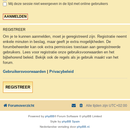
Mij deze sessie niet weergeven in de lijst met online gebruikers
REGISTREER
Om je te kunnen aanmelden, moet je geregistreerd zijn. Registratie neemt
enkele minuten in beslag, maar geeft je extra mogelijkheden. De
forumbeheerder kan ook extra permissies toestaan aan geregistreerde
gebruikers. Lees voor registratie onze gebruiksvoorwaarden en het
bijbehorend beleid. Bekijk ook de regels als je gebruik maakt van het
forum.
Gebruikersvoorwaarden
|
Privacybeleid
REGISTREER
Forumoverzicht
Alle tijden zijn
UTC+02:00
Powered by
phpBB
® Forum Software © phpBB Limited
Style by
phpBB Spain
Nederlandse vertaling door
phpBB.nl
.