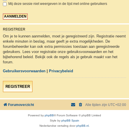
Mij deze sessie niet weergeven in de lijst met online gebruikers
REGISTREER
Om je te kunnen aanmelden, moet je geregistreerd zijn. Registratie neemt
enkele minuten in beslag, maar geeft je extra mogelijkheden. De
forumbeheerder kan ook extra permissies toestaan aan geregistreerde
gebruikers. Lees voor registratie onze gebruiksvoorwaarden en het
bijbehorend beleid. Bekijk ook de regels als je gebruik maakt van het
forum.
Gebruikersvoorwaarden
|
Privacybeleid
REGISTREER
Forumoverzicht
Alle tijden zijn
UTC+02:00
Powered by
phpBB
® Forum Software © phpBB Limited
Style by
phpBB Spain
Nederlandse vertaling door
phpBB.nl
.