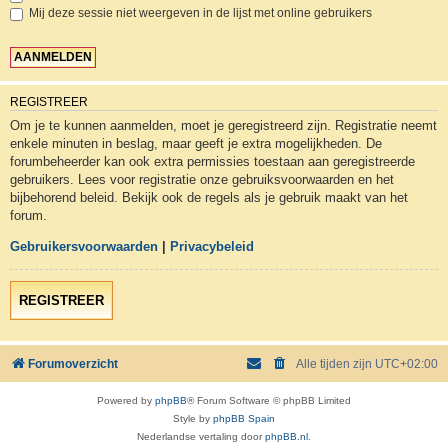
Mij deze sessie niet weergeven in de lijst met online gebruikers
REGISTREER
Om je te kunnen aanmelden, moet je geregistreerd zijn. Registratie neemt
enkele minuten in beslag, maar geeft je extra mogelijkheden. De
forumbeheerder kan ook extra permissies toestaan aan geregistreerde
gebruikers. Lees voor registratie onze gebruiksvoorwaarden en het
bijbehorend beleid. Bekijk ook de regels als je gebruik maakt van het
forum.
Gebruikersvoorwaarden
|
Privacybeleid
REGISTREER
Forumoverzicht
Alle tijden zijn
UTC+02:00
Powered by
phpBB
® Forum Software © phpBB Limited
Style by
phpBB Spain
Nederlandse vertaling door
phpBB.nl
.