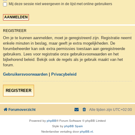
Mij deze sessie niet weergeven in de lijst met online gebruikers
REGISTREER
Om je te kunnen aanmelden, moet je geregistreerd zijn. Registratie neemt
enkele minuten in beslag, maar geeft je extra mogelijkheden. De
forumbeheerder kan ook extra permissies toestaan aan geregistreerde
gebruikers. Lees voor registratie onze gebruiksvoorwaarden en het
bijbehorend beleid. Bekijk ook de regels als je gebruik maakt van het
forum.
Gebruikersvoorwaarden
|
Privacybeleid
REGISTREER
Forumoverzicht
Alle tijden zijn
UTC+02:00
Powered by
phpBB
® Forum Software © phpBB Limited
Style by
phpBB Spain
Nederlandse vertaling door
phpBB.nl
.