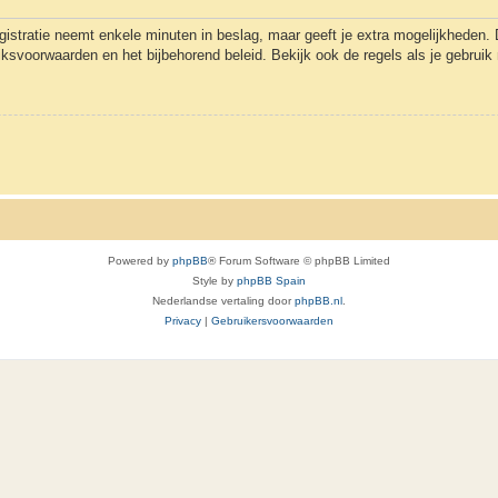
gistratie neemt enkele minuten in beslag, maar geeft je extra mogelijkheden
uiksvoorwaarden en het bijbehorend beleid. Bekijk ook de regels als je gebrui
Powered by
phpBB
® Forum Software © phpBB Limited
Style by
phpBB Spain
Nederlandse vertaling door
phpBB.nl
.
Privacy
|
Gebruikersvoorwaarden