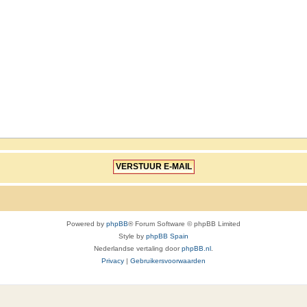
Powered by
phpBB
® Forum Software © phpBB Limited
Style by
phpBB Spain
Nederlandse vertaling door
phpBB.nl
.
Privacy
|
Gebruikersvoorwaarden