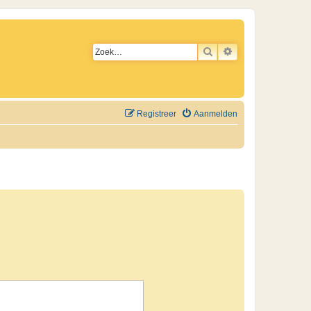
ZOEK
UITGEBREID ZO
Registreer
Aanmelden