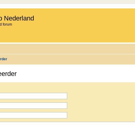
b Nederland
d forum
rder
eerder