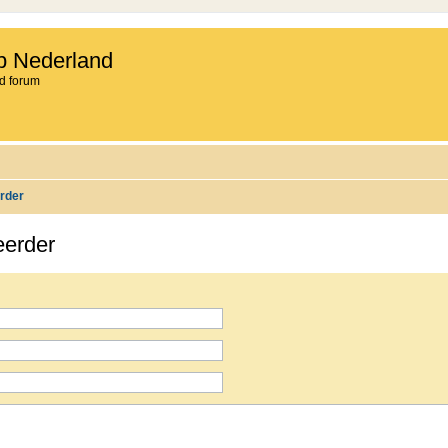
b Nederland
d forum
rder
eerder