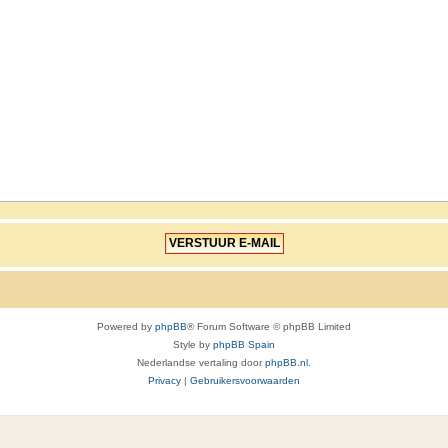
Powered by
phpBB
® Forum Software © phpBB Limited
Style by
phpBB Spain
Nederlandse vertaling door
phpBB.nl
.
Privacy
|
Gebruikersvoorwaarden