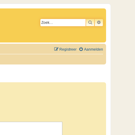
ZOEK
UITGEBREID ZO
Registreer
Aanmelden