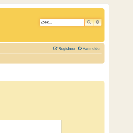
ZOEK
UITGEBREID ZO
Registreer
Aanmelden