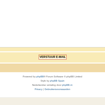
Powered by
phpBB
® Forum Software © phpBB Limited
Style by
phpBB Spain
Nederlandse vertaling door
phpBB.nl
.
Privacy
|
Gebruikersvoorwaarden