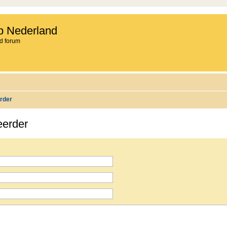
b Nederland
d forum
rder
eerder