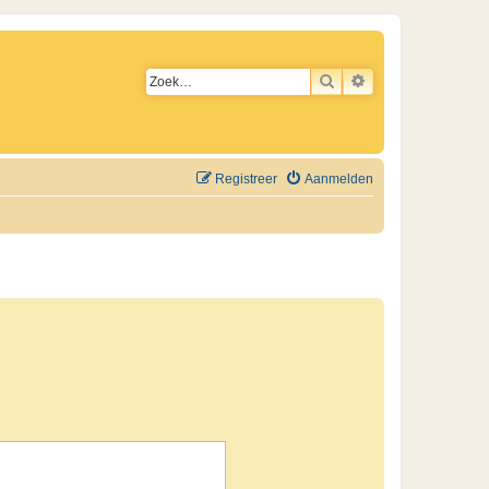
ZOEK
UITGEBREID ZO
Registreer
Aanmelden