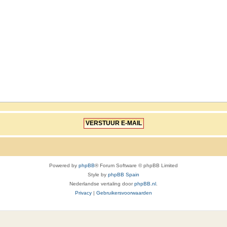
Powered by
phpBB
® Forum Software © phpBB Limited
Style by
phpBB Spain
Nederlandse vertaling door
phpBB.nl
.
Privacy
|
Gebruikersvoorwaarden