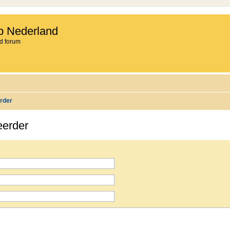
b Nederland
d forum
rder
eerder