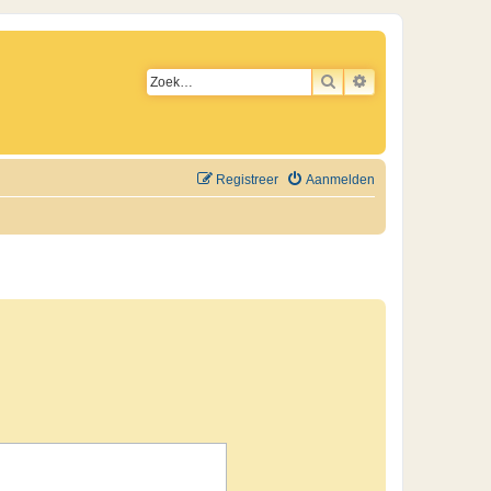
ZOEK
UITGEBREID ZO
Registreer
Aanmelden