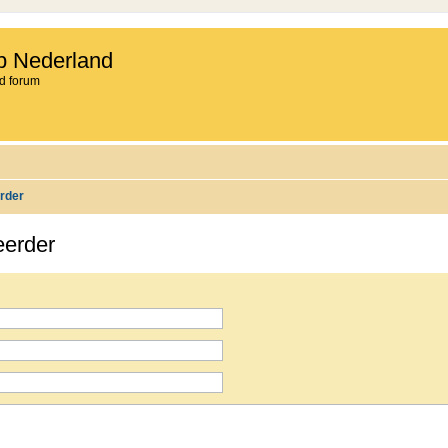
b Nederland
d forum
rder
eerder