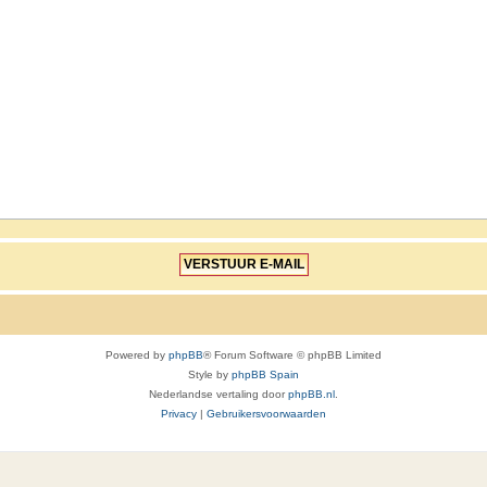
Powered by
phpBB
® Forum Software © phpBB Limited
Style by
phpBB Spain
Nederlandse vertaling door
phpBB.nl
.
Privacy
|
Gebruikersvoorwaarden