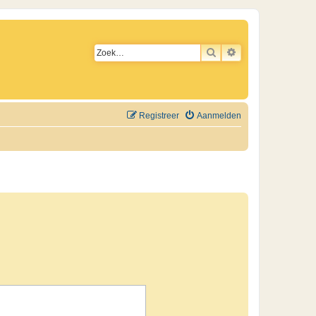
ZOEK
UITGEBREID ZO
Registreer
Aanmelden