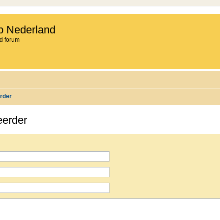
b Nederland
d forum
rder
eerder