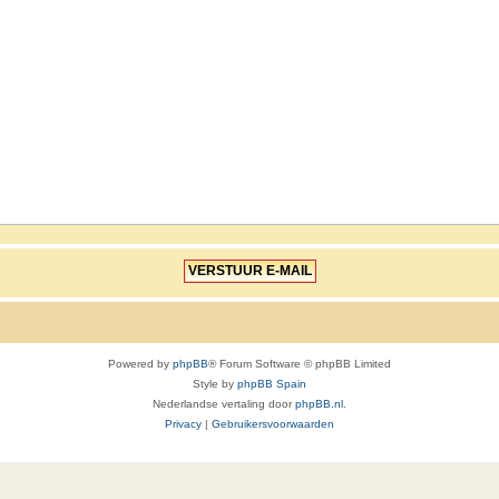
Powered by
phpBB
® Forum Software © phpBB Limited
Style by
phpBB Spain
Nederlandse vertaling door
phpBB.nl
.
Privacy
|
Gebruikersvoorwaarden