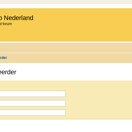
b Nederland
d forum
rder
eerder