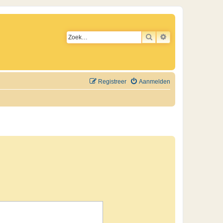
ZOEK
UITGEBREID ZO
Registreer
Aanmelden