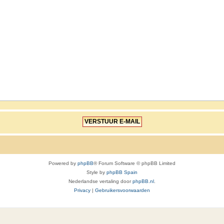
Powered by
phpBB
® Forum Software © phpBB Limited
Style by
phpBB Spain
Nederlandse vertaling door
phpBB.nl
.
Privacy
|
Gebruikersvoorwaarden