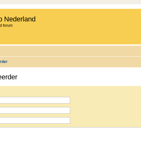
b Nederland
d forum
rder
eerder