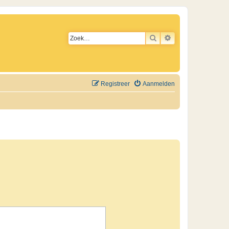
ZOEK
UITGEBREID ZO
Registreer
Aanmelden