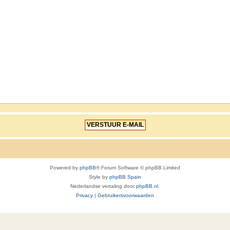
Powered by
phpBB
® Forum Software © phpBB Limited
Style by
phpBB Spain
Nederlandse vertaling door
phpBB.nl
.
Privacy
|
Gebruikersvoorwaarden