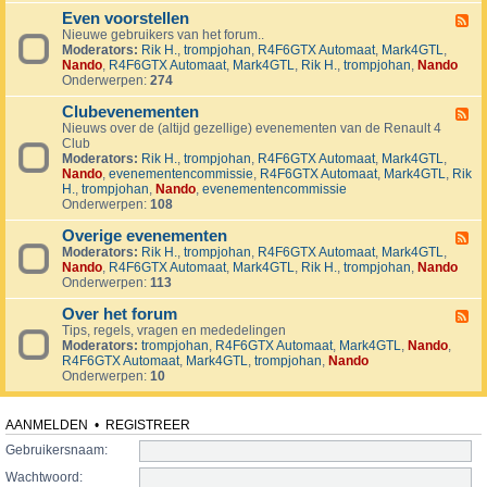
v
t
4
o
i
Even voorstellen
e
F
j
j
r
Nieuwe gebruikers van het forum..
e
e
d
s
Moderators:
Rik H.
,
trompjohan
,
R4F6GTX Automaat
,
Mark4GTL
,
e
c
e
e
Nando
,
R4F6GTX Automaat
,
Mark4GTL
,
Rik H.
,
trompjohan
,
Nando
d
t
n
n
Onderwerpen:
274
-
e
E
n
Clubevenementen
v
F
e
Nieuws over de (altijd gezellige) evenementen van de Renault 4
e
n
Club
e
v
Moderators:
Rik H.
,
trompjohan
,
R4F6GTX Automaat
,
Mark4GTL
,
d
o
Nando
,
evenementencommissie
,
R4F6GTX Automaat
,
Mark4GTL
,
Rik
-
o
H.
,
trompjohan
,
Nando
,
evenementencommissie
C
r
Onderwerpen:
108
l
s
u
t
Overige evenementen
b
F
e
e
Moderators:
Rik H.
,
trompjohan
,
R4F6GTX Automaat
,
Mark4GTL
,
e
l
v
Nando
,
R4F6GTX Automaat
,
Mark4GTL
,
Rik H.
,
trompjohan
,
Nando
e
l
e
Onderwerpen:
113
d
e
n
-
n
e
Over het forum
O
F
m
v
Tips, regels, vragen en mededelingen
e
e
e
Moderators:
trompjohan
,
R4F6GTX Automaat
,
Mark4GTL
,
Nando
,
e
n
r
R4F6GTX Automaat
,
Mark4GTL
,
trompjohan
,
Nando
d
t
i
Onderwerpen:
10
-
e
g
O
n
e
v
e
e
AANMELDEN
•
REGISTREER
v
r
e
Gebruikersnaam:
h
n
e
Wachtwoord:
e
t