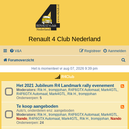
Renault 4 Club Nederland
V&A
Registreer
Aanmelden
Z
Forumoverzicht
o
Het is momenteel vr aug 07, 2026 9:39 pm
e
R4Club
k
Het 2021 Jubileum R4 Landmark rally evenement
F
Moderators:
Rik H.
,
trompjohan
,
R4F6GTX Automaat
,
Mark4GTL
,
e
R4F6GTX Automaat
,
Mark4GTL
,
Rik H.
,
trompjohan
e
Onderwerpen:
5
d
-
Te koop aangeboden
H
F
e
Auto's, onderdelen enz. aangeboden
e
t
Moderators:
Rik H.
,
trompjohan
,
R4F6GTX Automaat
,
Mark4GTL
,
e
2
Nando
,
R4F6GTX Automaat
,
Mark4GTL
,
Rik H.
,
trompjohan
,
Nando
d
0
Onderwerpen:
24
-
2
T