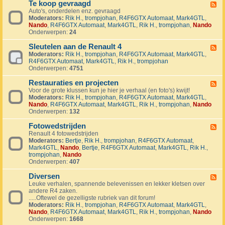
1
Te koop gevraagd
e
F
J
k
Auto's, onderdelen enz. gevraagd
e
u
o
Moderators:
Rik H.
,
trompjohan
,
R4F6GTX Automaat
,
Mark4GTL
,
e
b
o
Nando
,
R4F6GTX Automaat
,
Mark4GTL
,
Rik H.
,
trompjohan
,
Nando
d
i
p
Onderwerpen:
24
-
l
a
T
e
a
Sleutelen aan de Renault 4
e
F
u
n
k
Moderators:
Rik H.
,
trompjohan
,
R4F6GTX Automaat
,
Mark4GTL
,
e
m
g
o
R4F6GTX Automaat
,
Mark4GTL
,
Rik H.
,
trompjohan
e
R
e
o
Onderwerpen:
4751
d
4
b
p
-
L
o
g
Restauraties en projecten
S
F
a
d
e
l
Voor de grote klussen kun je hier je verhaal (en foto's) kwijt!
e
n
e
v
e
Moderators:
Rik H.
,
trompjohan
,
R4F6GTX Automaat
,
Mark4GTL
,
e
d
n
r
u
Nando
,
R4F6GTX Automaat
,
Mark4GTL
,
Rik H.
,
trompjohan
,
Nando
d
m
a
t
Onderwerpen:
132
-
a
a
e
R
r
g
l
Fotowedstrijden
e
F
k
d
e
s
Renault 4 fotowedstrijden
e
r
n
t
Moderators:
Bertje
,
Rik H.
,
trompjohan
,
R4F6GTX Automaat
,
e
a
a
a
Mark4GTL
,
Nando
,
Bertje
,
R4F6GTX Automaat
,
Mark4GTL
,
Rik H.
,
d
l
a
u
trompjohan
,
Nando
-
l
n
r
Onderwerpen:
407
F
y
d
a
o
e
e
t
Diversen
t
F
v
R
i
o
Leuke verhalen, spannende belevenissen en lekker kletsen over
e
e
e
e
w
andere R4 zaken.
e
n
n
s
e
.....Oftewel de gezelligste rubriek van dit forum!
d
e
a
e
d
Moderators:
Rik H.
,
trompjohan
,
R4F6GTX Automaat
,
Mark4GTL
,
-
m
u
n
s
Nando
,
R4F6GTX Automaat
,
Mark4GTL
,
Rik H.
,
trompjohan
,
Nando
D
e
l
p
t
Onderwerpen:
1668
i
n
t
r
r