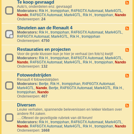
1
Te koop gevraagd
e
F
J
k
Auto's, onderdelen enz. gevraagd
e
u
o
Moderators:
Rik H.
,
trompjohan
,
R4F6GTX Automaat
,
Mark4GTL
,
e
b
o
Nando
,
R4F6GTX Automaat
,
Mark4GTL
,
Rik H.
,
trompjohan
,
Nando
d
i
p
Onderwerpen:
24
-
l
a
T
e
a
Sleutelen aan de Renault 4
e
F
u
n
k
Moderators:
Rik H.
,
trompjohan
,
R4F6GTX Automaat
,
Mark4GTL
,
e
m
g
o
R4F6GTX Automaat
,
Mark4GTL
,
Rik H.
,
trompjohan
e
R
e
o
Onderwerpen:
4750
d
4
b
p
-
L
o
g
Restauraties en projecten
S
F
a
d
e
l
Voor de grote klussen kun je hier je verhaal (en foto's) kwijt!
e
n
e
v
e
Moderators:
Rik H.
,
trompjohan
,
R4F6GTX Automaat
,
Mark4GTL
,
e
d
n
r
u
Nando
,
R4F6GTX Automaat
,
Mark4GTL
,
Rik H.
,
trompjohan
,
Nando
d
m
a
t
Onderwerpen:
132
-
a
a
e
R
r
g
l
Fotowedstrijden
e
F
k
d
e
s
Renault 4 fotowedstrijden
e
r
n
t
Moderators:
Bertje
,
Rik H.
,
trompjohan
,
R4F6GTX Automaat
,
e
a
a
a
Mark4GTL
,
Nando
,
Bertje
,
R4F6GTX Automaat
,
Mark4GTL
,
Rik H.
,
d
l
a
u
trompjohan
,
Nando
-
l
n
r
Onderwerpen:
407
F
y
d
a
o
e
e
t
Diversen
t
F
v
R
i
o
Leuke verhalen, spannende belevenissen en lekker kletsen over
e
e
e
e
w
andere R4 zaken.
e
n
n
s
e
.....Oftewel de gezelligste rubriek van dit forum!
d
e
a
e
d
Moderators:
Rik H.
,
trompjohan
,
R4F6GTX Automaat
,
Mark4GTL
,
-
m
u
n
s
Nando
,
R4F6GTX Automaat
,
Mark4GTL
,
Rik H.
,
trompjohan
,
Nando
D
e
l
p
t
Onderwerpen:
1668
i
n
t
r
r