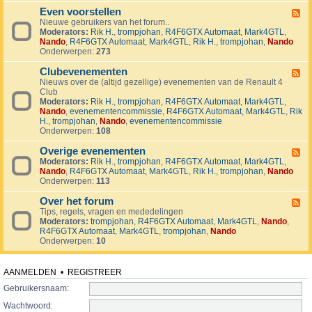
v
t
4
o
i
Even voorstellen
e
F
j
j
r
Nieuwe gebruikers van het forum..
e
e
d
s
Moderators:
Rik H.
,
trompjohan
,
R4F6GTX Automaat
,
Mark4GTL
,
e
c
e
e
Nando
,
R4F6GTX Automaat
,
Mark4GTL
,
Rik H.
,
trompjohan
,
Nando
d
t
n
n
Onderwerpen:
273
-
e
E
n
Clubevenementen
v
F
e
Nieuws over de (altijd gezellige) evenementen van de Renault 4
e
n
Club
e
v
Moderators:
Rik H.
,
trompjohan
,
R4F6GTX Automaat
,
Mark4GTL
,
d
o
Nando
,
evenementencommissie
,
R4F6GTX Automaat
,
Mark4GTL
,
Rik
-
o
H.
,
trompjohan
,
Nando
,
evenementencommissie
C
r
Onderwerpen:
108
l
s
u
t
Overige evenementen
b
F
e
e
Moderators:
Rik H.
,
trompjohan
,
R4F6GTX Automaat
,
Mark4GTL
,
e
l
v
Nando
,
R4F6GTX Automaat
,
Mark4GTL
,
Rik H.
,
trompjohan
,
Nando
e
l
e
Onderwerpen:
113
d
e
n
-
n
e
Over het forum
O
F
m
v
Tips, regels, vragen en mededelingen
e
e
e
Moderators:
trompjohan
,
R4F6GTX Automaat
,
Mark4GTL
,
Nando
,
e
n
r
R4F6GTX Automaat
,
Mark4GTL
,
trompjohan
,
Nando
d
t
i
Onderwerpen:
10
-
e
g
O
n
e
v
e
e
AANMELDEN
•
REGISTREER
v
r
e
Gebruikersnaam:
h
n
e
Wachtwoord:
e
t