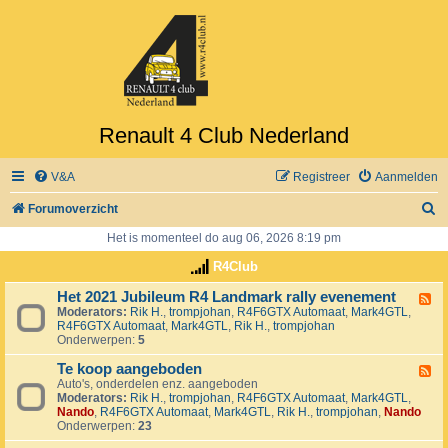
Renault 4 Club Nederland
V&A
Registreer
Aanmelden
Z
Forumoverzicht
o
Het is momenteel do aug 06, 2026 8:19 pm
e
R4Club
k
Het 2021 Jubileum R4 Landmark rally evenement
F
Moderators:
Rik H.
,
trompjohan
,
R4F6GTX Automaat
,
Mark4GTL
,
e
R4F6GTX Automaat
,
Mark4GTL
,
Rik H.
,
trompjohan
e
Onderwerpen:
5
d
-
Te koop aangeboden
H
F
e
Auto's, onderdelen enz. aangeboden
e
t
Moderators:
Rik H.
,
trompjohan
,
R4F6GTX Automaat
,
Mark4GTL
,
e
2
Nando
,
R4F6GTX Automaat
,
Mark4GTL
,
Rik H.
,
trompjohan
,
Nando
d
0
Onderwerpen:
23
-
2
T