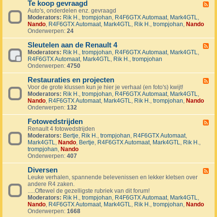
1
Te koop gevraagd
e
F
J
k
Auto's, onderdelen enz. gevraagd
e
u
o
Moderators:
Rik H.
,
trompjohan
,
R4F6GTX Automaat
,
Mark4GTL
,
e
b
o
Nando
,
R4F6GTX Automaat
,
Mark4GTL
,
Rik H.
,
trompjohan
,
Nando
d
i
p
Onderwerpen:
24
-
l
a
T
e
a
Sleutelen aan de Renault 4
e
F
u
n
k
Moderators:
Rik H.
,
trompjohan
,
R4F6GTX Automaat
,
Mark4GTL
,
e
m
g
o
R4F6GTX Automaat
,
Mark4GTL
,
Rik H.
,
trompjohan
e
R
e
o
Onderwerpen:
4750
d
4
b
p
-
L
o
g
Restauraties en projecten
S
F
a
d
e
l
Voor de grote klussen kun je hier je verhaal (en foto's) kwijt!
e
n
e
v
e
Moderators:
Rik H.
,
trompjohan
,
R4F6GTX Automaat
,
Mark4GTL
,
e
d
n
r
u
Nando
,
R4F6GTX Automaat
,
Mark4GTL
,
Rik H.
,
trompjohan
,
Nando
d
m
a
t
Onderwerpen:
132
-
a
a
e
R
r
g
l
Fotowedstrijden
e
F
k
d
e
s
Renault 4 fotowedstrijden
e
r
n
t
Moderators:
Bertje
,
Rik H.
,
trompjohan
,
R4F6GTX Automaat
,
e
a
a
a
Mark4GTL
,
Nando
,
Bertje
,
R4F6GTX Automaat
,
Mark4GTL
,
Rik H.
,
d
l
a
u
trompjohan
,
Nando
-
l
n
r
Onderwerpen:
407
F
y
d
a
o
e
e
t
Diversen
t
F
v
R
i
o
Leuke verhalen, spannende belevenissen en lekker kletsen over
e
e
e
e
w
andere R4 zaken.
e
n
n
s
e
.....Oftewel de gezelligste rubriek van dit forum!
d
e
a
e
d
Moderators:
Rik H.
,
trompjohan
,
R4F6GTX Automaat
,
Mark4GTL
,
-
m
u
n
s
Nando
,
R4F6GTX Automaat
,
Mark4GTL
,
Rik H.
,
trompjohan
,
Nando
D
e
l
p
t
Onderwerpen:
1668
i
n
t
r
r