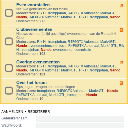
v
t
4
o
i
Even voorstellen
e
F
j
j
r
Nieuwe gebruikers van het forum..
e
e
d
s
Moderators:
Rik H.
,
trompjohan
,
R4F6GTX Automaat
,
Mark4GTL
,
e
c
e
e
Nando
,
R4F6GTX Automaat
,
Mark4GTL
,
Rik H.
,
trompjohan
,
Nando
d
t
n
n
Onderwerpen:
273
-
e
E
n
Clubevenementen
v
F
e
Nieuws over de (altijd gezellige) evenementen van de Renault 4
e
n
Club
e
v
Moderators:
Rik H.
,
trompjohan
,
R4F6GTX Automaat
,
Mark4GTL
,
d
o
Nando
,
evenementencommissie
,
R4F6GTX Automaat
,
Mark4GTL
,
Rik
-
o
H.
,
trompjohan
,
Nando
,
evenementencommissie
C
r
Onderwerpen:
108
l
s
u
t
Overige evenementen
b
F
e
e
Moderators:
Rik H.
,
trompjohan
,
R4F6GTX Automaat
,
Mark4GTL
,
e
l
v
Nando
,
R4F6GTX Automaat
,
Mark4GTL
,
Rik H.
,
trompjohan
,
Nando
e
l
e
Onderwerpen:
113
d
e
n
-
n
e
Over het forum
O
F
m
v
Tips, regels, vragen en mededelingen
e
e
e
Moderators:
trompjohan
,
R4F6GTX Automaat
,
Mark4GTL
,
Nando
,
e
n
r
R4F6GTX Automaat
,
Mark4GTL
,
trompjohan
,
Nando
d
t
i
Onderwerpen:
10
-
e
g
O
n
e
v
e
e
AANMELDEN
•
REGISTREER
v
r
e
Gebruikersnaam:
h
n
e
Wachtwoord:
e
t