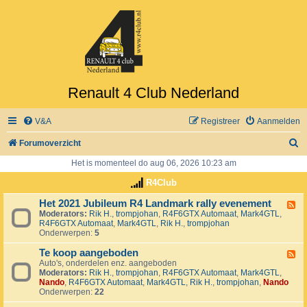
Renault 4 Club Nederland
V&A
Registreer
Aanmelden
Z
Forumoverzicht
o
Het is momenteel do aug 06, 2026 10:23 am
e
R4Club
k
Het 2021 Jubileum R4 Landmark rally evenement
F
Moderators:
Rik H.
,
trompjohan
,
R4F6GTX Automaat
,
Mark4GTL
,
e
R4F6GTX Automaat
,
Mark4GTL
,
Rik H.
,
trompjohan
e
Onderwerpen:
5
d
-
Te koop aangeboden
H
F
e
Auto's, onderdelen enz. aangeboden
e
t
Moderators:
Rik H.
,
trompjohan
,
R4F6GTX Automaat
,
Mark4GTL
,
e
2
Nando
,
R4F6GTX Automaat
,
Mark4GTL
,
Rik H.
,
trompjohan
,
Nando
d
0
Onderwerpen:
22
-
2
T