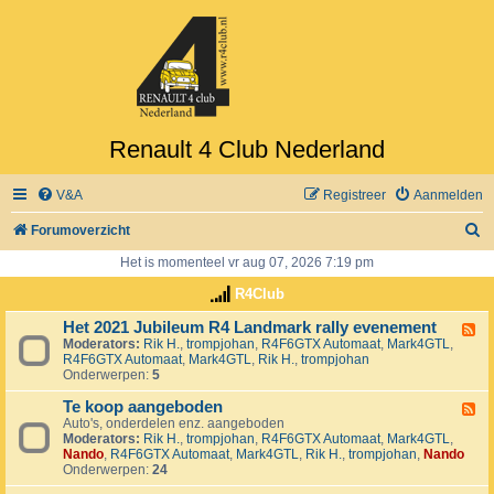
Renault 4 Club Nederland
V&A
Registreer
Aanmelden
Z
Forumoverzicht
o
Het is momenteel vr aug 07, 2026 7:19 pm
e
R4Club
k
Het 2021 Jubileum R4 Landmark rally evenement
F
Moderators:
Rik H.
,
trompjohan
,
R4F6GTX Automaat
,
Mark4GTL
,
e
R4F6GTX Automaat
,
Mark4GTL
,
Rik H.
,
trompjohan
e
Onderwerpen:
5
d
-
Te koop aangeboden
H
F
e
Auto's, onderdelen enz. aangeboden
e
t
Moderators:
Rik H.
,
trompjohan
,
R4F6GTX Automaat
,
Mark4GTL
,
e
2
Nando
,
R4F6GTX Automaat
,
Mark4GTL
,
Rik H.
,
trompjohan
,
Nando
d
0
Onderwerpen:
24
-
2
T