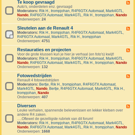
1
Te koop gevraagd
e
F
J
k
Auto's, onderdelen enz. gevraagd
e
u
o
Moderators:
Rik H.
,
trompjohan
,
R4F6GTX Automaat
,
Mark4GTL
,
e
b
o
Nando
,
R4F6GTX Automaat
,
Mark4GTL
,
Rik H.
,
trompjohan
,
Nando
d
i
p
Onderwerpen:
24
-
l
a
T
e
a
Sleutelen aan de Renault 4
e
F
u
n
k
Moderators:
Rik H.
,
trompjohan
,
R4F6GTX Automaat
,
Mark4GTL
,
e
m
g
o
R4F6GTX Automaat
,
Mark4GTL
,
Rik H.
,
trompjohan
e
R
e
o
Onderwerpen:
4751
d
4
b
p
-
L
o
g
Restauraties en projecten
S
F
a
d
e
l
Voor de grote klussen kun je hier je verhaal (en foto's) kwijt!
e
n
e
v
e
Moderators:
Rik H.
,
trompjohan
,
R4F6GTX Automaat
,
Mark4GTL
,
e
d
n
r
u
Nando
,
R4F6GTX Automaat
,
Mark4GTL
,
Rik H.
,
trompjohan
,
Nando
d
m
a
t
Onderwerpen:
132
-
a
a
e
R
r
g
l
Fotowedstrijden
e
F
k
d
e
s
Renault 4 fotowedstrijden
e
r
n
t
Moderators:
Bertje
,
Rik H.
,
trompjohan
,
R4F6GTX Automaat
,
e
a
a
a
Mark4GTL
,
Nando
,
Bertje
,
R4F6GTX Automaat
,
Mark4GTL
,
Rik H.
,
d
l
a
u
trompjohan
,
Nando
-
l
n
r
Onderwerpen:
407
F
y
d
a
o
e
e
t
Diversen
t
F
v
R
i
o
Leuke verhalen, spannende belevenissen en lekker kletsen over
e
e
e
e
w
andere R4 zaken.
e
n
n
s
e
.....Oftewel de gezelligste rubriek van dit forum!
d
e
a
e
d
Moderators:
Rik H.
,
trompjohan
,
R4F6GTX Automaat
,
Mark4GTL
,
-
m
u
n
s
Nando
,
R4F6GTX Automaat
,
Mark4GTL
,
Rik H.
,
trompjohan
,
Nando
D
e
l
p
t
Onderwerpen:
1668
i
n
t
r
r