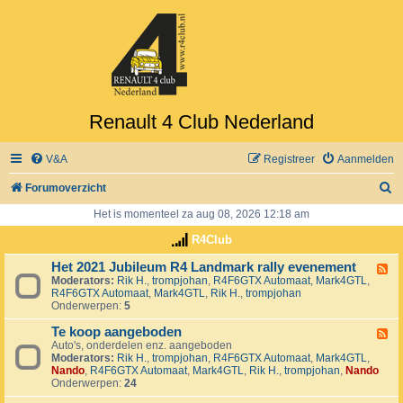
Renault 4 Club Nederland
V&A
Registreer
Aanmelden
Z
Forumoverzicht
o
Het is momenteel za aug 08, 2026 12:18 am
e
R4Club
k
Het 2021 Jubileum R4 Landmark rally evenement
F
Moderators:
Rik H.
,
trompjohan
,
R4F6GTX Automaat
,
Mark4GTL
,
e
R4F6GTX Automaat
,
Mark4GTL
,
Rik H.
,
trompjohan
e
Onderwerpen:
5
d
-
Te koop aangeboden
H
F
e
Auto's, onderdelen enz. aangeboden
e
t
Moderators:
Rik H.
,
trompjohan
,
R4F6GTX Automaat
,
Mark4GTL
,
e
2
Nando
,
R4F6GTX Automaat
,
Mark4GTL
,
Rik H.
,
trompjohan
,
Nando
d
0
Onderwerpen:
24
-
2
T