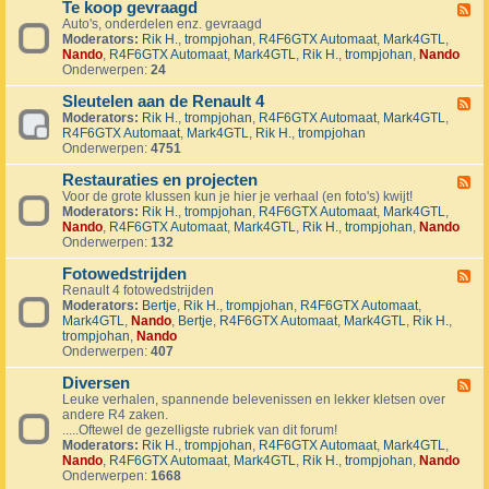
1
Te koop gevraagd
e
F
J
k
Auto's, onderdelen enz. gevraagd
e
u
o
Moderators:
Rik H.
,
trompjohan
,
R4F6GTX Automaat
,
Mark4GTL
,
e
b
o
Nando
,
R4F6GTX Automaat
,
Mark4GTL
,
Rik H.
,
trompjohan
,
Nando
d
i
p
Onderwerpen:
24
-
l
a
T
e
a
Sleutelen aan de Renault 4
e
F
u
n
k
Moderators:
Rik H.
,
trompjohan
,
R4F6GTX Automaat
,
Mark4GTL
,
e
m
g
o
R4F6GTX Automaat
,
Mark4GTL
,
Rik H.
,
trompjohan
e
R
e
o
Onderwerpen:
4751
d
4
b
p
-
L
o
g
Restauraties en projecten
S
F
a
d
e
l
Voor de grote klussen kun je hier je verhaal (en foto's) kwijt!
e
n
e
v
e
Moderators:
Rik H.
,
trompjohan
,
R4F6GTX Automaat
,
Mark4GTL
,
e
d
n
r
u
Nando
,
R4F6GTX Automaat
,
Mark4GTL
,
Rik H.
,
trompjohan
,
Nando
d
m
a
t
Onderwerpen:
132
-
a
a
e
R
r
g
l
Fotowedstrijden
e
F
k
d
e
s
Renault 4 fotowedstrijden
e
r
n
t
Moderators:
Bertje
,
Rik H.
,
trompjohan
,
R4F6GTX Automaat
,
e
a
a
a
Mark4GTL
,
Nando
,
Bertje
,
R4F6GTX Automaat
,
Mark4GTL
,
Rik H.
,
d
l
a
u
trompjohan
,
Nando
-
l
n
r
Onderwerpen:
407
F
y
d
a
o
e
e
t
Diversen
t
F
v
R
i
o
Leuke verhalen, spannende belevenissen en lekker kletsen over
e
e
e
e
w
andere R4 zaken.
e
n
n
s
e
.....Oftewel de gezelligste rubriek van dit forum!
d
e
a
e
d
Moderators:
Rik H.
,
trompjohan
,
R4F6GTX Automaat
,
Mark4GTL
,
-
m
u
n
s
Nando
,
R4F6GTX Automaat
,
Mark4GTL
,
Rik H.
,
trompjohan
,
Nando
D
e
l
p
t
Onderwerpen:
1668
i
n
t
r
r