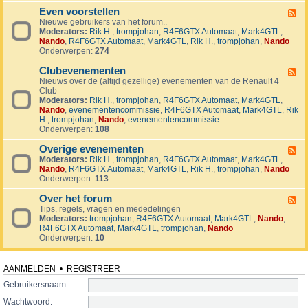
v
t
4
o
i
Even voorstellen
e
F
j
j
r
Nieuwe gebruikers van het forum..
e
e
d
s
Moderators:
Rik H.
,
trompjohan
,
R4F6GTX Automaat
,
Mark4GTL
,
e
c
e
e
Nando
,
R4F6GTX Automaat
,
Mark4GTL
,
Rik H.
,
trompjohan
,
Nando
d
t
n
n
Onderwerpen:
274
-
e
E
n
Clubevenementen
v
F
e
Nieuws over de (altijd gezellige) evenementen van de Renault 4
e
n
Club
e
v
Moderators:
Rik H.
,
trompjohan
,
R4F6GTX Automaat
,
Mark4GTL
,
d
o
Nando
,
evenementencommissie
,
R4F6GTX Automaat
,
Mark4GTL
,
Rik
-
o
H.
,
trompjohan
,
Nando
,
evenementencommissie
C
r
Onderwerpen:
108
l
s
u
t
Overige evenementen
b
F
e
e
Moderators:
Rik H.
,
trompjohan
,
R4F6GTX Automaat
,
Mark4GTL
,
e
l
v
Nando
,
R4F6GTX Automaat
,
Mark4GTL
,
Rik H.
,
trompjohan
,
Nando
e
l
e
Onderwerpen:
113
d
e
n
-
n
e
Over het forum
O
F
m
v
Tips, regels, vragen en mededelingen
e
e
e
Moderators:
trompjohan
,
R4F6GTX Automaat
,
Mark4GTL
,
Nando
,
e
n
r
R4F6GTX Automaat
,
Mark4GTL
,
trompjohan
,
Nando
d
t
i
Onderwerpen:
10
-
e
g
O
n
e
v
e
e
AANMELDEN
•
REGISTREER
v
r
e
Gebruikersnaam:
h
n
e
Wachtwoord:
e
t