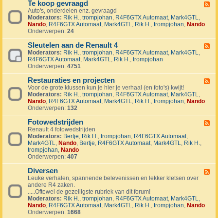
1
Te koop gevraagd
e
F
J
k
Auto's, onderdelen enz. gevraagd
e
u
o
Moderators:
Rik H.
,
trompjohan
,
R4F6GTX Automaat
,
Mark4GTL
,
e
b
o
Nando
,
R4F6GTX Automaat
,
Mark4GTL
,
Rik H.
,
trompjohan
,
Nando
d
i
p
Onderwerpen:
24
-
l
a
T
e
a
Sleutelen aan de Renault 4
e
F
u
n
k
Moderators:
Rik H.
,
trompjohan
,
R4F6GTX Automaat
,
Mark4GTL
,
e
m
g
o
R4F6GTX Automaat
,
Mark4GTL
,
Rik H.
,
trompjohan
e
R
e
o
Onderwerpen:
4751
d
4
b
p
-
L
o
g
Restauraties en projecten
S
F
a
d
e
l
Voor de grote klussen kun je hier je verhaal (en foto's) kwijt!
e
n
e
v
e
Moderators:
Rik H.
,
trompjohan
,
R4F6GTX Automaat
,
Mark4GTL
,
e
d
n
r
u
Nando
,
R4F6GTX Automaat
,
Mark4GTL
,
Rik H.
,
trompjohan
,
Nando
d
m
a
t
Onderwerpen:
132
-
a
a
e
R
r
g
l
Fotowedstrijden
e
F
k
d
e
s
Renault 4 fotowedstrijden
e
r
n
t
Moderators:
Bertje
,
Rik H.
,
trompjohan
,
R4F6GTX Automaat
,
e
a
a
a
Mark4GTL
,
Nando
,
Bertje
,
R4F6GTX Automaat
,
Mark4GTL
,
Rik H.
,
d
l
a
u
trompjohan
,
Nando
-
l
n
r
Onderwerpen:
407
F
y
d
a
o
e
e
t
Diversen
t
F
v
R
i
o
Leuke verhalen, spannende belevenissen en lekker kletsen over
e
e
e
e
w
andere R4 zaken.
e
n
n
s
e
.....Oftewel de gezelligste rubriek van dit forum!
d
e
a
e
d
Moderators:
Rik H.
,
trompjohan
,
R4F6GTX Automaat
,
Mark4GTL
,
-
m
u
n
s
Nando
,
R4F6GTX Automaat
,
Mark4GTL
,
Rik H.
,
trompjohan
,
Nando
D
e
l
p
t
Onderwerpen:
1668
i
n
t
r
r