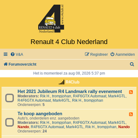
Renault 4 Club Nederland
V&A
Registreer
Aanmelden
Z
Forumoverzicht
o
Het is momenteel za aug 08, 2026 5:37 pm
e
R4Club
k
Het 2021 Jubileum R4 Landmark rally evenement
F
Moderators:
Rik H.
,
trompjohan
,
R4F6GTX Automaat
,
Mark4GTL
,
e
R4F6GTX Automaat
,
Mark4GTL
,
Rik H.
,
trompjohan
e
Onderwerpen:
5
d
-
Te koop aangeboden
H
F
e
Auto's, onderdelen enz. aangeboden
e
t
Moderators:
Rik H.
,
trompjohan
,
R4F6GTX Automaat
,
Mark4GTL
,
e
2
Nando
,
R4F6GTX Automaat
,
Mark4GTL
,
Rik H.
,
trompjohan
,
Nando
d
0
Onderwerpen:
24
-
2
T