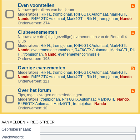
v
t
4
o
i
Even voorstellen
e
F
j
j
r
Nieuwe gebruikers van het forum..
e
e
d
s
Moderators:
Rik H.
,
trompjohan
,
R4F6GTX Automaat
,
Mark4GTL
,
e
c
e
e
Nando
,
R4F6GTX Automaat
,
Mark4GTL
,
Rik H.
,
trompjohan
,
Nando
d
t
n
n
Onderwerpen:
274
-
e
E
n
Clubevenementen
v
F
e
Nieuws over de (altijd gezellige) evenementen van de Renault 4
e
n
Club
e
v
Moderators:
Rik H.
,
trompjohan
,
R4F6GTX Automaat
,
Mark4GTL
,
d
o
Nando
,
evenementencommissie
,
R4F6GTX Automaat
,
Mark4GTL
,
Rik
-
o
H.
,
trompjohan
,
Nando
,
evenementencommissie
C
r
Onderwerpen:
108
l
s
u
t
Overige evenementen
b
F
e
e
Moderators:
Rik H.
,
trompjohan
,
R4F6GTX Automaat
,
Mark4GTL
,
e
l
v
Nando
,
R4F6GTX Automaat
,
Mark4GTL
,
Rik H.
,
trompjohan
,
Nando
e
l
e
Onderwerpen:
113
d
e
n
-
n
e
Over het forum
O
F
m
v
Tips, regels, vragen en mededelingen
e
e
e
Moderators:
trompjohan
,
R4F6GTX Automaat
,
Mark4GTL
,
Nando
,
e
n
r
R4F6GTX Automaat
,
Mark4GTL
,
trompjohan
,
Nando
d
t
i
Onderwerpen:
10
-
e
g
O
n
e
v
e
e
AANMELDEN
•
REGISTREER
v
r
e
Gebruikersnaam:
h
n
e
Wachtwoord:
e
t