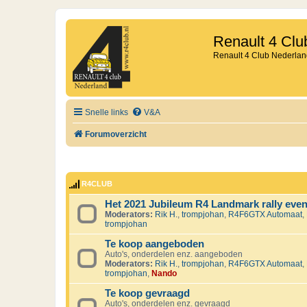
Renault 4 Clu
Renault 4 Club Nederlan
Snelle links
V&A
Forumoverzicht
R4CLUB
Het 2021 Jubileum R4 Landmark rally eve
Moderators:
Rik H.
,
trompjohan
,
R4F6GTX Automaat
,
trompjohan
Te koop aangeboden
Auto's, onderdelen enz. aangeboden
Moderators:
Rik H.
,
trompjohan
,
R4F6GTX Automaat
,
trompjohan
,
Nando
Te koop gevraagd
Auto's, onderdelen enz. gevraagd