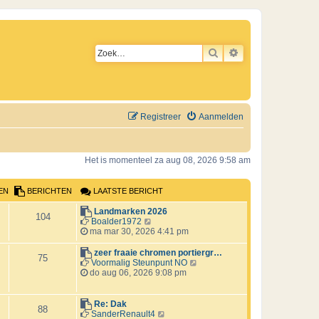
ZOEK
UITGEBREID ZO
Registreer
Aanmelden
Het is momenteel za aug 08, 2026 9:58 am
EN
BERICHTEN
LAATSTE BERICHT
L
Landmarken 2026
B
104
a
B
Boalder1972
a
e
ma mar 30, 2026 4:41 pm
e
t
k
s
i
L
zeer fraaie chromen portiergr…
B
r
75
t
j
a
B
Voormalig Steunpunt NO
e
k
a
e
do aug 06, 2026 9:08 pm
e
i
b
l
t
k
e
a
s
i
r
c
r
a
t
j
L
Re: Dak
B
88
i
t
e
k
a
B
SanderRenault4