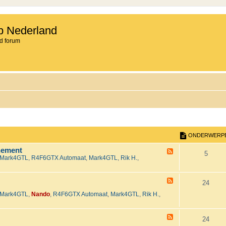
b Nederland
d forum
ONDERWERP
nement
F
O
5
Mark4GTL
,
R4F6GTX Automaat
,
Mark4GTL
,
Rik H.
,
e
e
n
d
-
F
d
O
24
H
e
e
Mark4GTL
,
Nando
,
R4F6GTX Automaat
,
Mark4GTL
,
Rik H.
,
e
e
n
t
d
2
-
r
d
0
T
F
O
24
2
e
e