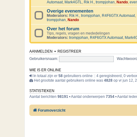
Automaat
,
Mark4GTL
,
Rik H.
,
trompjohan
,
Nando
,
eve
Overige evenementen
Moderators:
Rik H.
,
trompjohan
,
R4F6GTX Automaat
,
trompjohan
,
Nando
Over het forum
Tips, regels, vragen en mededelingen
Moderators:
trompjohan
,
R4F6GTX Automaat
,
Mark4
AANMELDEN
•
REGISTREER
Gebruikersnaam:
Wachtwoord
WIE IS ER ONLINE
In totaal zijn er
58
gebruikers online :: 4 geregistreerd, 0 verb
Het grootste aantal gebruikers online was
4828
op vr jun 12, 
STATISTIEKEN
Aantal berichten
98191
• Aantal onderwerpen
7354
• Aantal led
Forumoverzicht