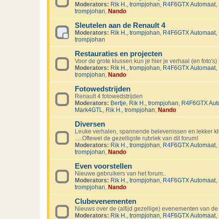
Moderators:
Rik H.
,
trompjohan
,
R4F6GTX Automaat
,
trompjohan
,
Nando
Sleutelen aan de Renault 4
Moderators:
Rik H.
,
trompjohan
,
R4F6GTX Automaat
,
trompjohan
Restauraties en projecten
Voor de grote klussen kun je hier je verhaal (en foto's) 
Moderators:
Rik H.
,
trompjohan
,
R4F6GTX Automaat
,
trompjohan
,
Nando
Fotowedstrijden
Renault 4 fotowedstrijden
Moderators:
Bertje
,
Rik H.
,
trompjohan
,
R4F6GTX Aut
Mark4GTL
,
Rik H.
,
trompjohan
,
Nando
Diversen
Leuke verhalen, spannende belevenissen en lekker kl
.....Oftewel de gezelligste rubriek van dit forum!
Moderators:
Rik H.
,
trompjohan
,
R4F6GTX Automaat
,
trompjohan
,
Nando
Even voorstellen
Nieuwe gebruikers van het forum..
Moderators:
Rik H.
,
trompjohan
,
R4F6GTX Automaat
,
trompjohan
,
Nando
Clubevenementen
Nieuws over de (altijd gezellige) evenementen van de
Moderators:
Rik H.
,
trompjohan
,
R4F6GTX Automaat
,