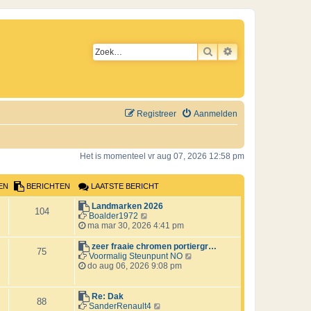
ZOEK
UITGEBREID ZO
Registreer
Aanmelden
Het is momenteel vr aug 07, 2026 12:58 pm
EN
BERICHTEN
LAATSTE BERICHT
L
Landmarken 2026
B
104
a
B
Boalder1972
a
e
ma mar 30, 2026 4:41 pm
e
t
k
s
i
L
zeer fraaie chromen portiergr…
B
r
75
t
j
a
B
Voormalig Steunpunt NO
e
k
a
e
do aug 06, 2026 9:08 pm
e
i
b
l
t
k
e
a
s
i
r
c
r
a
t
j
L
Re: Dak
B
88
i
t
e
k
a
B
SanderRenault4