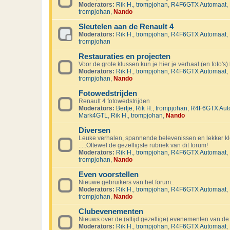
Moderators:
Rik H.
,
trompjohan
,
R4F6GTX Automaat
,
trompjohan
,
Nando
Sleutelen aan de Renault 4
Moderators:
Rik H.
,
trompjohan
,
R4F6GTX Automaat
,
trompjohan
Restauraties en projecten
Voor de grote klussen kun je hier je verhaal (en foto's) 
Moderators:
Rik H.
,
trompjohan
,
R4F6GTX Automaat
,
trompjohan
,
Nando
Fotowedstrijden
Renault 4 fotowedstrijden
Moderators:
Bertje
,
Rik H.
,
trompjohan
,
R4F6GTX Aut
Mark4GTL
,
Rik H.
,
trompjohan
,
Nando
Diversen
Leuke verhalen, spannende belevenissen en lekker kl
.....Oftewel de gezelligste rubriek van dit forum!
Moderators:
Rik H.
,
trompjohan
,
R4F6GTX Automaat
,
trompjohan
,
Nando
Even voorstellen
Nieuwe gebruikers van het forum..
Moderators:
Rik H.
,
trompjohan
,
R4F6GTX Automaat
,
trompjohan
,
Nando
Clubevenementen
Nieuws over de (altijd gezellige) evenementen van de
Moderators:
Rik H.
,
trompjohan
,
R4F6GTX Automaat
,