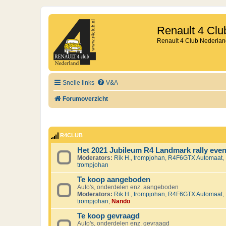
Renault 4 Clu
Renault 4 Club Nederlan
Snelle links
V&A
Forumoverzicht
R4CLUB
Het 2021 Jubileum R4 Landmark rally eve
Moderators:
Rik H.
,
trompjohan
,
R4F6GTX Automaat
,
trompjohan
Te koop aangeboden
Auto's, onderdelen enz. aangeboden
Moderators:
Rik H.
,
trompjohan
,
R4F6GTX Automaat
,
trompjohan
,
Nando
Te koop gevraagd
Auto's, onderdelen enz. gevraagd