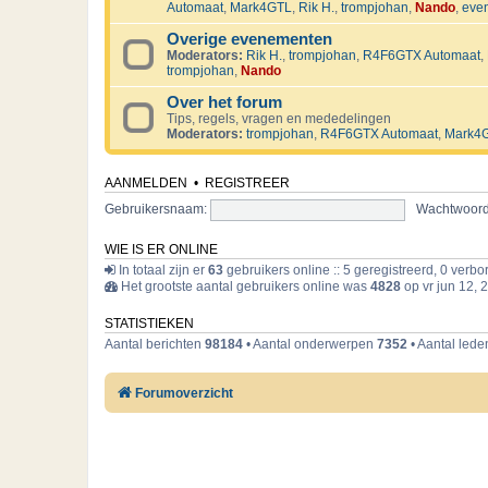
Automaat
,
Mark4GTL
,
Rik H.
,
trompjohan
,
Nando
,
eve
Overige evenementen
Moderators:
Rik H.
,
trompjohan
,
R4F6GTX Automaat
,
trompjohan
,
Nando
Over het forum
Tips, regels, vragen en mededelingen
Moderators:
trompjohan
,
R4F6GTX Automaat
,
Mark4
AANMELDEN
•
REGISTREER
Gebruikersnaam:
Wachtwoord
WIE IS ER ONLINE
In totaal zijn er
63
gebruikers online :: 5 geregistreerd, 0 verb
Het grootste aantal gebruikers online was
4828
op vr jun 12, 
STATISTIEKEN
Aantal berichten
98184
• Aantal onderwerpen
7352
• Aantal led
Forumoverzicht