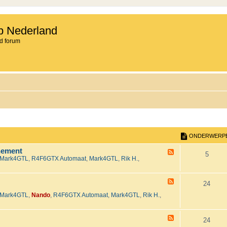
b Nederland
d forum
ONDERWERP
nement
F
O
5
Mark4GTL
,
R4F6GTX Automaat
,
Mark4GTL
,
Rik H.
,
e
e
n
d
-
F
d
O
24
H
e
e
Mark4GTL
,
Nando
,
R4F6GTX Automaat
,
Mark4GTL
,
Rik H.
,
e
e
n
t
d
2
-
r
d
0
T
F
O
24
2
e
e