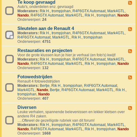
1
Te koop gevraagd
e
F
J
k
Auto's, onderdelen enz. gevraagd
e
u
o
Moderators:
Rik H.
,
trompjohan
,
R4F6GTX Automaat
,
Mark4GTL
,
e
b
o
Nando
,
R4F6GTX Automaat
,
Mark4GTL
,
Rik H.
,
trompjohan
,
Nando
d
i
p
Onderwerpen:
24
-
l
a
T
e
a
Sleutelen aan de Renault 4
e
F
u
n
k
Moderators:
Rik H.
,
trompjohan
,
R4F6GTX Automaat
,
Mark4GTL
,
e
m
g
o
R4F6GTX Automaat
,
Mark4GTL
,
Rik H.
,
trompjohan
e
R
e
o
Onderwerpen:
4751
d
4
b
p
-
L
o
g
Restauraties en projecten
S
F
a
d
e
l
Voor de grote klussen kun je hier je verhaal (en foto's) kwijt!
e
n
e
v
e
Moderators:
Rik H.
,
trompjohan
,
R4F6GTX Automaat
,
Mark4GTL
,
e
d
n
r
u
Nando
,
R4F6GTX Automaat
,
Mark4GTL
,
Rik H.
,
trompjohan
,
Nando
d
m
a
t
Onderwerpen:
132
-
a
a
e
R
r
g
l
Fotowedstrijden
e
F
k
d
e
s
Renault 4 fotowedstrijden
e
r
n
t
Moderators:
Bertje
,
Rik H.
,
trompjohan
,
R4F6GTX Automaat
,
e
a
a
a
Mark4GTL
,
Nando
,
Bertje
,
R4F6GTX Automaat
,
Mark4GTL
,
Rik H.
,
d
l
a
u
trompjohan
,
Nando
-
l
n
r
Onderwerpen:
407
F
y
d
a
o
e
e
t
Diversen
t
F
v
R
i
o
Leuke verhalen, spannende belevenissen en lekker kletsen over
e
e
e
e
w
andere R4 zaken.
e
n
n
s
e
.....Oftewel de gezelligste rubriek van dit forum!
d
e
a
e
d
Moderators:
Rik H.
,
trompjohan
,
R4F6GTX Automaat
,
Mark4GTL
,
-
m
u
n
s
Nando
,
R4F6GTX Automaat
,
Mark4GTL
,
Rik H.
,
trompjohan
,
Nando
D
e
l
p
t
Onderwerpen:
1668
i
n
t
r
r