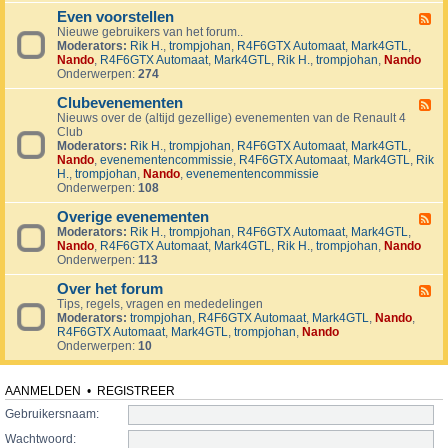
v
t
4
o
i
Even voorstellen
e
F
j
j
r
Nieuwe gebruikers van het forum..
e
e
d
s
Moderators:
Rik H.
,
trompjohan
,
R4F6GTX Automaat
,
Mark4GTL
,
e
c
e
e
Nando
,
R4F6GTX Automaat
,
Mark4GTL
,
Rik H.
,
trompjohan
,
Nando
d
t
n
n
Onderwerpen:
274
-
e
E
n
Clubevenementen
v
F
e
Nieuws over de (altijd gezellige) evenementen van de Renault 4
e
n
Club
e
v
Moderators:
Rik H.
,
trompjohan
,
R4F6GTX Automaat
,
Mark4GTL
,
d
o
Nando
,
evenementencommissie
,
R4F6GTX Automaat
,
Mark4GTL
,
Rik
-
o
H.
,
trompjohan
,
Nando
,
evenementencommissie
C
r
Onderwerpen:
108
l
s
u
t
Overige evenementen
b
F
e
e
Moderators:
Rik H.
,
trompjohan
,
R4F6GTX Automaat
,
Mark4GTL
,
e
l
v
Nando
,
R4F6GTX Automaat
,
Mark4GTL
,
Rik H.
,
trompjohan
,
Nando
e
l
e
Onderwerpen:
113
d
e
n
-
n
e
Over het forum
O
F
m
v
Tips, regels, vragen en mededelingen
e
e
e
Moderators:
trompjohan
,
R4F6GTX Automaat
,
Mark4GTL
,
Nando
,
e
n
r
R4F6GTX Automaat
,
Mark4GTL
,
trompjohan
,
Nando
d
t
i
Onderwerpen:
10
-
e
g
O
n
e
v
e
e
AANMELDEN
•
REGISTREER
v
r
e
Gebruikersnaam:
h
n
e
Wachtwoord:
e
t