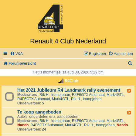
Renault 4 Club Nederland
V&A
Registreer
Aanmelden
Z
Forumoverzicht
o
Het is momenteel za aug 08, 2026 5:29 pm
e
R4Club
k
Het 2021 Jubileum R4 Landmark rally evenement
F
Moderators:
Rik H.
,
trompjohan
,
R4F6GTX Automaat
,
Mark4GTL
,
e
R4F6GTX Automaat
,
Mark4GTL
,
Rik H.
,
trompjohan
e
Onderwerpen:
5
d
-
Te koop aangeboden
H
F
e
Auto's, onderdelen enz. aangeboden
e
t
Moderators:
Rik H.
,
trompjohan
,
R4F6GTX Automaat
,
Mark4GTL
,
e
2
Nando
,
R4F6GTX Automaat
,
Mark4GTL
,
Rik H.
,
trompjohan
,
Nando
d
0
Onderwerpen:
24
-
2
T