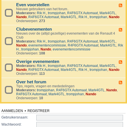
v
t
4
o
i
Even voorstellen
e
F
j
j
r
Nieuwe gebruikers van het forum..
e
e
d
s
Moderators:
Rik H.
,
trompjohan
,
R4F6GTX Automaat
,
Mark4GTL
,
e
c
e
e
Nando
,
R4F6GTX Automaat
,
Mark4GTL
,
Rik H.
,
trompjohan
,
Nando
d
t
n
n
Onderwerpen:
273
-
e
E
n
Clubevenementen
v
F
e
Nieuws over de (altijd gezellige) evenementen van de Renault 4
e
n
Club
e
v
Moderators:
Rik H.
,
trompjohan
,
R4F6GTX Automaat
,
Mark4GTL
,
d
o
Nando
,
evenementencommissie
,
R4F6GTX Automaat
,
Mark4GTL
,
Rik
-
o
H.
,
trompjohan
,
Nando
,
evenementencommissie
C
r
Onderwerpen:
108
l
s
u
t
Overige evenementen
b
F
e
e
Moderators:
Rik H.
,
trompjohan
,
R4F6GTX Automaat
,
Mark4GTL
,
e
l
v
Nando
,
R4F6GTX Automaat
,
Mark4GTL
,
Rik H.
,
trompjohan
,
Nando
e
l
e
Onderwerpen:
113
d
e
n
-
n
e
Over het forum
O
F
m
v
Tips, regels, vragen en mededelingen
e
e
e
Moderators:
trompjohan
,
R4F6GTX Automaat
,
Mark4GTL
,
Nando
,
e
n
r
R4F6GTX Automaat
,
Mark4GTL
,
trompjohan
,
Nando
d
t
i
Onderwerpen:
10
-
e
g
O
n
e
v
e
e
AANMELDEN
•
REGISTREER
v
r
e
Gebruikersnaam:
h
n
e
Wachtwoord:
e
t