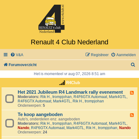
Renault 4 Club Nederland
V&A
Registreer
Aanmelden
Z
Forumoverzicht
o
Het is momenteel vr aug 07, 2026 8:51 am
e
R4Club
k
Het 2021 Jubileum R4 Landmark rally evenement
F
Moderators:
Rik H.
,
trompjohan
,
R4F6GTX Automaat
,
Mark4GTL
,
e
R4F6GTX Automaat
,
Mark4GTL
,
Rik H.
,
trompjohan
e
Onderwerpen:
5
d
-
Te koop aangeboden
H
F
e
Auto's, onderdelen enz. aangeboden
e
t
Moderators:
Rik H.
,
trompjohan
,
R4F6GTX Automaat
,
Mark4GTL
,
e
2
Nando
,
R4F6GTX Automaat
,
Mark4GTL
,
Rik H.
,
trompjohan
,
Nando
d
0
Onderwerpen:
24
-
2
T