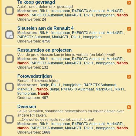
1
Te koop gevraagd
e
F
J
k
Auto's, onderdelen enz. gevraagd
e
u
o
Moderators:
Rik H.
,
trompjohan
,
R4F6GTX Automaat
,
Mark4GTL
,
e
b
o
Nando
,
R4F6GTX Automaat
,
Mark4GTL
,
Rik H.
,
trompjohan
,
Nando
d
i
p
Onderwerpen:
24
-
l
a
T
e
a
Sleutelen aan de Renault 4
e
F
u
n
k
Moderators:
Rik H.
,
trompjohan
,
R4F6GTX Automaat
,
Mark4GTL
,
e
m
g
o
R4F6GTX Automaat
,
Mark4GTL
,
Rik H.
,
trompjohan
e
R
e
o
Onderwerpen:
4750
d
4
b
p
-
L
o
g
Restauraties en projecten
S
F
a
d
e
l
Voor de grote klussen kun je hier je verhaal (en foto's) kwijt!
e
n
e
v
e
Moderators:
Rik H.
,
trompjohan
,
R4F6GTX Automaat
,
Mark4GTL
,
e
d
n
r
u
Nando
,
R4F6GTX Automaat
,
Mark4GTL
,
Rik H.
,
trompjohan
,
Nando
d
m
a
t
Onderwerpen:
132
-
a
a
e
R
r
g
l
Fotowedstrijden
e
F
k
d
e
s
Renault 4 fotowedstrijden
e
r
n
t
Moderators:
Bertje
,
Rik H.
,
trompjohan
,
R4F6GTX Automaat
,
e
a
a
a
Mark4GTL
,
Nando
,
Bertje
,
R4F6GTX Automaat
,
Mark4GTL
,
Rik H.
,
d
l
a
u
trompjohan
,
Nando
-
l
n
r
Onderwerpen:
407
F
y
d
a
o
e
e
t
Diversen
t
F
v
R
i
o
Leuke verhalen, spannende belevenissen en lekker kletsen over
e
e
e
e
w
andere R4 zaken.
e
n
n
s
e
.....Oftewel de gezelligste rubriek van dit forum!
d
e
a
e
d
Moderators:
Rik H.
,
trompjohan
,
R4F6GTX Automaat
,
Mark4GTL
,
-
m
u
n
s
Nando
,
R4F6GTX Automaat
,
Mark4GTL
,
Rik H.
,
trompjohan
,
Nando
D
e
l
p
t
Onderwerpen:
1668
i
n
t
r
r