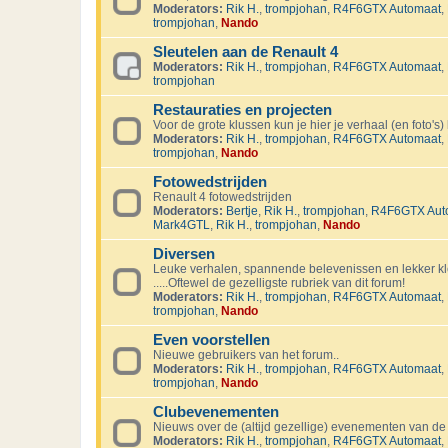
Moderators:
Rik H.
,
trompjohan
,
R4F6GTX Automaat
,
trompjohan
,
Nando
Sleutelen aan de Renault 4
Moderators:
Rik H.
,
trompjohan
,
R4F6GTX Automaat
,
trompjohan
Restauraties en projecten
Voor de grote klussen kun je hier je verhaal (en foto's) 
Moderators:
Rik H.
,
trompjohan
,
R4F6GTX Automaat
,
trompjohan
,
Nando
Fotowedstrijden
Renault 4 fotowedstrijden
Moderators:
Bertje
,
Rik H.
,
trompjohan
,
R4F6GTX Aut
Mark4GTL
,
Rik H.
,
trompjohan
,
Nando
Diversen
Leuke verhalen, spannende belevenissen en lekker kl
.....Oftewel de gezelligste rubriek van dit forum!
Moderators:
Rik H.
,
trompjohan
,
R4F6GTX Automaat
,
trompjohan
,
Nando
Even voorstellen
Nieuwe gebruikers van het forum..
Moderators:
Rik H.
,
trompjohan
,
R4F6GTX Automaat
,
trompjohan
,
Nando
Clubevenementen
Nieuws over de (altijd gezellige) evenementen van de
Moderators:
Rik H.
,
trompjohan
,
R4F6GTX Automaat
,