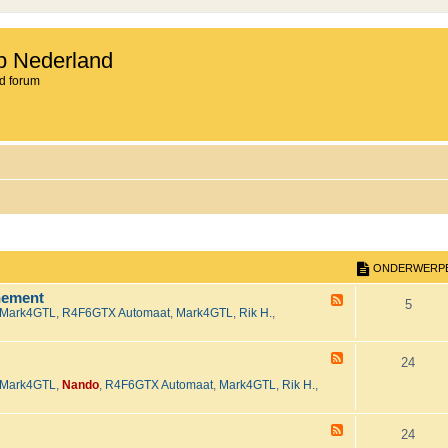
b Nederland
d forum
ONDERWERP
nement
F
O
5
Mark4GTL
,
R4F6GTX Automaat
,
Mark4GTL
,
Rik H.
,
e
e
n
d
-
F
d
O
24
H
e
e
Mark4GTL
,
Nando
,
R4F6GTX Automaat
,
Mark4GTL
,
Rik H.
,
e
e
n
t
d
2
-
r
d
0
T
F
O
24
2
e
e