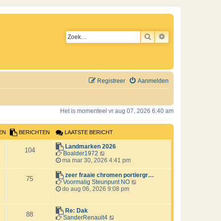
ZOEK
UITGEBREID ZO
Registreer
Aanmelden
Het is momenteel vr aug 07, 2026 6:40 am
EN
BERICHTEN
LAATSTE BERICHT
L
Landmarken 2026
B
104
a
B
Boalder1972
a
e
ma mar 30, 2026 4:41 pm
e
t
k
s
i
L
zeer fraaie chromen portiergr…
B
r
75
t
j
a
B
Voormalig Steunpunt NO
e
k
a
e
do aug 06, 2026 9:08 pm
e
i
b
l
t
k
e
a
s
i
r
c
r
a
t
j
L
Re: Dak
B
88
i
t
e
k
a
B
SanderRenault4