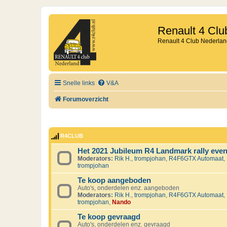
Renault 4 Clu
Renault 4 Club Nederlan
Snelle links
V&A
Forumoverzicht
R4CLUB
Het 2021 Jubileum R4 Landmark rally eve
Moderators:
Rik H.
,
trompjohan
,
R4F6GTX Automaat
,
trompjohan
Te koop aangeboden
Auto's, onderdelen enz. aangeboden
Moderators:
Rik H.
,
trompjohan
,
R4F6GTX Automaat
,
trompjohan
,
Nando
Te koop gevraagd
Auto's, onderdelen enz. gevraagd