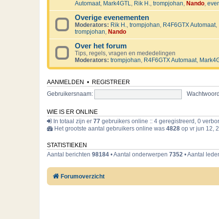
Automaat
,
Mark4GTL
,
Rik H.
,
trompjohan
,
Nando
,
eve
Overige evenementen
Moderators:
Rik H.
,
trompjohan
,
R4F6GTX Automaat
,
trompjohan
,
Nando
Over het forum
Tips, regels, vragen en mededelingen
Moderators:
trompjohan
,
R4F6GTX Automaat
,
Mark4
AANMELDEN
•
REGISTREER
Gebruikersnaam:
Wachtwoord
WIE IS ER ONLINE
In totaal zijn er
77
gebruikers online :: 4 geregistreerd, 0 verb
Het grootste aantal gebruikers online was
4828
op vr jun 12, 
STATISTIEKEN
Aantal berichten
98184
• Aantal onderwerpen
7352
• Aantal led
Forumoverzicht