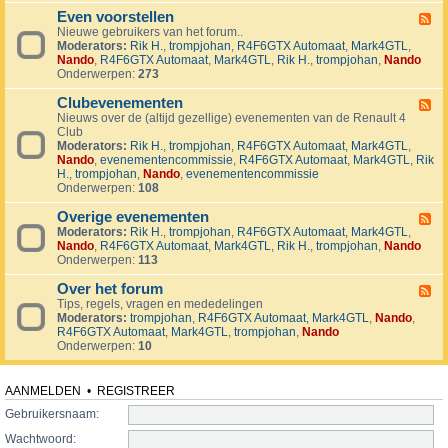
v
t
4
o
i
Even voorstellen
e
F
j
j
r
Nieuwe gebruikers van het forum..
e
e
d
s
Moderators:
Rik H.
,
trompjohan
,
R4F6GTX Automaat
,
Mark4GTL
,
e
c
e
e
Nando
,
R4F6GTX Automaat
,
Mark4GTL
,
Rik H.
,
trompjohan
,
Nando
d
t
n
n
Onderwerpen:
273
-
e
E
n
Clubevenementen
v
F
e
Nieuws over de (altijd gezellige) evenementen van de Renault 4
e
n
Club
e
v
Moderators:
Rik H.
,
trompjohan
,
R4F6GTX Automaat
,
Mark4GTL
,
d
o
Nando
,
evenementencommissie
,
R4F6GTX Automaat
,
Mark4GTL
,
Rik
-
o
H.
,
trompjohan
,
Nando
,
evenementencommissie
C
r
Onderwerpen:
108
l
s
u
t
Overige evenementen
b
F
e
e
Moderators:
Rik H.
,
trompjohan
,
R4F6GTX Automaat
,
Mark4GTL
,
e
l
v
Nando
,
R4F6GTX Automaat
,
Mark4GTL
,
Rik H.
,
trompjohan
,
Nando
e
l
e
Onderwerpen:
113
d
e
n
-
n
e
Over het forum
O
F
m
v
Tips, regels, vragen en mededelingen
e
e
e
Moderators:
trompjohan
,
R4F6GTX Automaat
,
Mark4GTL
,
Nando
,
e
n
r
R4F6GTX Automaat
,
Mark4GTL
,
trompjohan
,
Nando
d
t
i
Onderwerpen:
10
-
e
g
O
n
e
v
e
e
AANMELDEN
•
REGISTREER
v
r
e
Gebruikersnaam:
h
n
e
Wachtwoord:
e
t