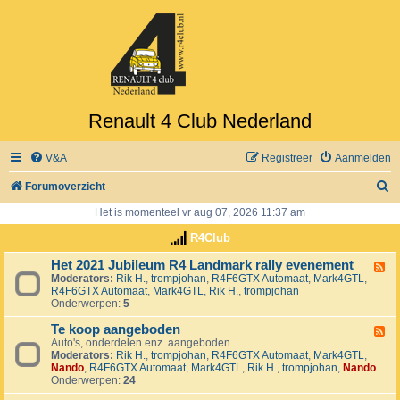
Renault 4 Club Nederland
V&A
Registreer
Aanmelden
Z
Forumoverzicht
o
Het is momenteel vr aug 07, 2026 11:37 am
e
R4Club
k
Het 2021 Jubileum R4 Landmark rally evenement
F
Moderators:
Rik H.
,
trompjohan
,
R4F6GTX Automaat
,
Mark4GTL
,
e
R4F6GTX Automaat
,
Mark4GTL
,
Rik H.
,
trompjohan
e
Onderwerpen:
5
d
-
Te koop aangeboden
H
F
e
Auto's, onderdelen enz. aangeboden
e
t
Moderators:
Rik H.
,
trompjohan
,
R4F6GTX Automaat
,
Mark4GTL
,
e
2
Nando
,
R4F6GTX Automaat
,
Mark4GTL
,
Rik H.
,
trompjohan
,
Nando
d
0
Onderwerpen:
24
-
2
T