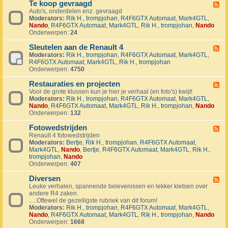
1
Te koop gevraagd
e
F
J
k
Auto's, onderdelen enz. gevraagd
e
u
o
Moderators:
Rik H.
,
trompjohan
,
R4F6GTX Automaat
,
Mark4GTL
,
e
b
o
Nando
,
R4F6GTX Automaat
,
Mark4GTL
,
Rik H.
,
trompjohan
,
Nando
d
i
p
Onderwerpen:
24
-
l
a
T
e
a
Sleutelen aan de Renault 4
e
F
u
n
k
Moderators:
Rik H.
,
trompjohan
,
R4F6GTX Automaat
,
Mark4GTL
,
e
m
g
o
R4F6GTX Automaat
,
Mark4GTL
,
Rik H.
,
trompjohan
e
R
e
o
Onderwerpen:
4750
d
4
b
p
-
L
o
g
Restauraties en projecten
S
F
a
d
e
l
Voor de grote klussen kun je hier je verhaal (en foto's) kwijt!
e
n
e
v
e
Moderators:
Rik H.
,
trompjohan
,
R4F6GTX Automaat
,
Mark4GTL
,
e
d
n
r
u
Nando
,
R4F6GTX Automaat
,
Mark4GTL
,
Rik H.
,
trompjohan
,
Nando
d
m
a
t
Onderwerpen:
132
-
a
a
e
R
r
g
l
Fotowedstrijden
e
F
k
d
e
s
Renault 4 fotowedstrijden
e
r
n
t
Moderators:
Bertje
,
Rik H.
,
trompjohan
,
R4F6GTX Automaat
,
e
a
a
a
Mark4GTL
,
Nando
,
Bertje
,
R4F6GTX Automaat
,
Mark4GTL
,
Rik H.
,
d
l
a
u
trompjohan
,
Nando
-
l
n
r
Onderwerpen:
407
F
y
d
a
o
e
e
t
Diversen
t
F
v
R
i
o
Leuke verhalen, spannende belevenissen en lekker kletsen over
e
e
e
e
w
andere R4 zaken.
e
n
n
s
e
.....Oftewel de gezelligste rubriek van dit forum!
d
e
a
e
d
Moderators:
Rik H.
,
trompjohan
,
R4F6GTX Automaat
,
Mark4GTL
,
-
m
u
n
s
Nando
,
R4F6GTX Automaat
,
Mark4GTL
,
Rik H.
,
trompjohan
,
Nando
D
e
l
p
t
Onderwerpen:
1668
i
n
t
r
r