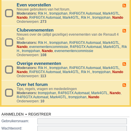
v
t
4
o
i
Even voorstellen
e
F
j
j
r
Nieuwe gebruikers van het forum..
e
e
d
s
Moderators:
Rik H.
,
trompjohan
,
R4F6GTX Automaat
,
Mark4GTL
,
e
c
e
e
Nando
,
R4F6GTX Automaat
,
Mark4GTL
,
Rik H.
,
trompjohan
,
Nando
d
t
n
n
Onderwerpen:
273
-
e
E
n
Clubevenementen
v
F
e
Nieuws over de (altijd gezellige) evenementen van de Renault 4
e
n
Club
e
v
Moderators:
Rik H.
,
trompjohan
,
R4F6GTX Automaat
,
Mark4GTL
,
d
o
Nando
,
evenementencommissie
,
R4F6GTX Automaat
,
Mark4GTL
,
Rik
-
o
H.
,
trompjohan
,
Nando
,
evenementencommissie
C
r
Onderwerpen:
108
l
s
u
t
Overige evenementen
b
F
e
e
Moderators:
Rik H.
,
trompjohan
,
R4F6GTX Automaat
,
Mark4GTL
,
e
l
v
Nando
,
R4F6GTX Automaat
,
Mark4GTL
,
Rik H.
,
trompjohan
,
Nando
e
l
e
Onderwerpen:
113
d
e
n
-
n
e
Over het forum
O
F
m
v
Tips, regels, vragen en mededelingen
e
e
e
Moderators:
trompjohan
,
R4F6GTX Automaat
,
Mark4GTL
,
Nando
,
e
n
r
R4F6GTX Automaat
,
Mark4GTL
,
trompjohan
,
Nando
d
t
i
Onderwerpen:
10
-
e
g
O
n
e
v
e
e
AANMELDEN
•
REGISTREER
v
r
e
Gebruikersnaam:
h
n
e
Wachtwoord:
e
t