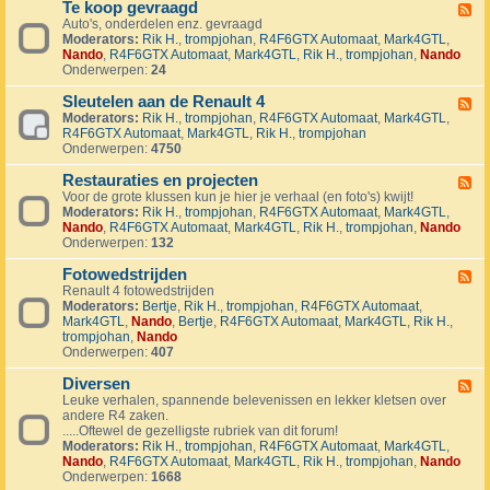
1
Te koop gevraagd
e
F
J
k
Auto's, onderdelen enz. gevraagd
e
u
o
Moderators:
Rik H.
,
trompjohan
,
R4F6GTX Automaat
,
Mark4GTL
,
e
b
o
Nando
,
R4F6GTX Automaat
,
Mark4GTL
,
Rik H.
,
trompjohan
,
Nando
d
i
p
Onderwerpen:
24
-
l
a
T
e
a
Sleutelen aan de Renault 4
e
F
u
n
k
Moderators:
Rik H.
,
trompjohan
,
R4F6GTX Automaat
,
Mark4GTL
,
e
m
g
o
R4F6GTX Automaat
,
Mark4GTL
,
Rik H.
,
trompjohan
e
R
e
o
Onderwerpen:
4750
d
4
b
p
-
L
o
g
Restauraties en projecten
S
F
a
d
e
l
Voor de grote klussen kun je hier je verhaal (en foto's) kwijt!
e
n
e
v
e
Moderators:
Rik H.
,
trompjohan
,
R4F6GTX Automaat
,
Mark4GTL
,
e
d
n
r
u
Nando
,
R4F6GTX Automaat
,
Mark4GTL
,
Rik H.
,
trompjohan
,
Nando
d
m
a
t
Onderwerpen:
132
-
a
a
e
R
r
g
l
Fotowedstrijden
e
F
k
d
e
s
Renault 4 fotowedstrijden
e
r
n
t
Moderators:
Bertje
,
Rik H.
,
trompjohan
,
R4F6GTX Automaat
,
e
a
a
a
Mark4GTL
,
Nando
,
Bertje
,
R4F6GTX Automaat
,
Mark4GTL
,
Rik H.
,
d
l
a
u
trompjohan
,
Nando
-
l
n
r
Onderwerpen:
407
F
y
d
a
o
e
e
t
Diversen
t
F
v
R
i
o
Leuke verhalen, spannende belevenissen en lekker kletsen over
e
e
e
e
w
andere R4 zaken.
e
n
n
s
e
.....Oftewel de gezelligste rubriek van dit forum!
d
e
a
e
d
Moderators:
Rik H.
,
trompjohan
,
R4F6GTX Automaat
,
Mark4GTL
,
-
m
u
n
s
Nando
,
R4F6GTX Automaat
,
Mark4GTL
,
Rik H.
,
trompjohan
,
Nando
D
e
l
p
t
Onderwerpen:
1668
i
n
t
r
r