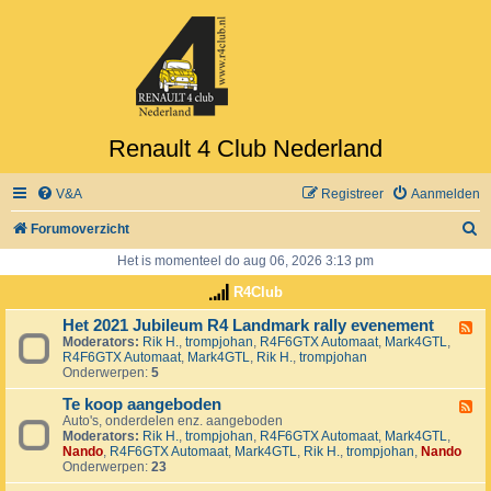
Renault 4 Club Nederland
V&A
Registreer
Aanmelden
Z
Forumoverzicht
o
Het is momenteel do aug 06, 2026 3:13 pm
e
R4Club
k
Het 2021 Jubileum R4 Landmark rally evenement
F
Moderators:
Rik H.
,
trompjohan
,
R4F6GTX Automaat
,
Mark4GTL
,
e
R4F6GTX Automaat
,
Mark4GTL
,
Rik H.
,
trompjohan
e
Onderwerpen:
5
d
-
Te koop aangeboden
H
F
e
Auto's, onderdelen enz. aangeboden
e
t
Moderators:
Rik H.
,
trompjohan
,
R4F6GTX Automaat
,
Mark4GTL
,
e
2
Nando
,
R4F6GTX Automaat
,
Mark4GTL
,
Rik H.
,
trompjohan
,
Nando
d
0
Onderwerpen:
23
-
2
T