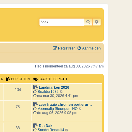
ZOEK
UITGEBREID ZO
Registreer
Aanmelden
Het is momenteel za aug 08, 2026 7:47 am
EN
BERICHTEN
LAATSTE BERICHT
L
Landmarken 2026
B
104
a
B
Boalder1972
a
e
ma mar 30, 2026 4:41 pm
e
t
k
s
i
L
zeer fraaie chromen portiergr…
B
r
75
t
j
a
B
Voormalig Steunpunt NO
e
k
a
e
do aug 06, 2026 9:08 pm
e
i
b
l
t
k
e
a
s
i
r
c
r
a
t
j
L
Re: Dak
B
88
i
t
e
k
a
B
SanderRenault4