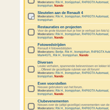
Moderators:
Rik H.
,
trompjohan
,
R4F6GTX Automaat
,
trompjohan
,
Nando
Sleutelen aan de Renault 4
Moderators:
Rik H.
,
trompjohan
,
R4F6GTX Automaat
,
trompjohan
Restauraties en projecten
Voor de grote klussen kun je hier je verhaal (en foto's) 
Moderators:
Rik H.
,
trompjohan
,
R4F6GTX Automaat
,
trompjohan
,
Nando
Fotowedstrijden
Renault 4 fotowedstrijden
Moderators:
Bertje
,
Rik H.
,
trompjohan
,
R4F6GTX Aut
Mark4GTL
,
Rik H.
,
trompjohan
,
Nando
Diversen
Leuke verhalen, spannende belevenissen en lekker kl
.....Oftewel de gezelligste rubriek van dit forum!
Moderators:
Rik H.
,
trompjohan
,
R4F6GTX Automaat
,
trompjohan
,
Nando
Even voorstellen
Nieuwe gebruikers van het forum..
Moderators:
Rik H.
,
trompjohan
,
R4F6GTX Automaat
,
trompjohan
,
Nando
Clubevenementen
Nieuws over de (altijd gezellige) evenementen van de
Moderators:
Rik H.
,
trompjohan
,
R4F6GTX Automaat
,