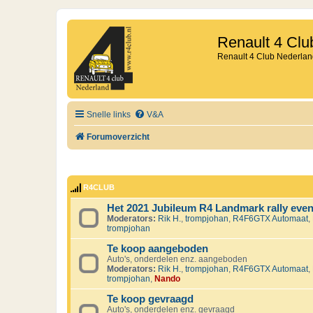
Renault 4 Clu
Renault 4 Club Nederlan
Snelle links
V&A
Forumoverzicht
R4CLUB
Het 2021 Jubileum R4 Landmark rally eve
Moderators:
Rik H.
,
trompjohan
,
R4F6GTX Automaat
,
trompjohan
Te koop aangeboden
Auto's, onderdelen enz. aangeboden
Moderators:
Rik H.
,
trompjohan
,
R4F6GTX Automaat
,
trompjohan
,
Nando
Te koop gevraagd
Auto's, onderdelen enz. gevraagd