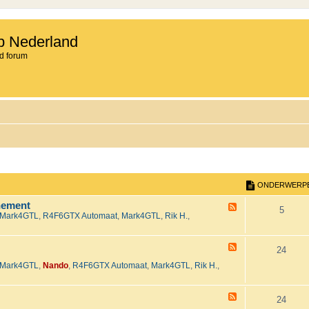
b Nederland
d forum
ONDERWERP
nement
F
O
5
Mark4GTL
,
R4F6GTX Automaat
,
Mark4GTL
,
Rik H.
,
e
e
n
d
-
F
d
O
24
H
e
e
Mark4GTL
,
Nando
,
R4F6GTX Automaat
,
Mark4GTL
,
Rik H.
,
e
e
n
t
d
2
-
r
d
0
T
F
O
24
2
e
e