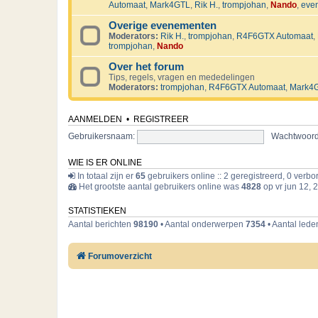
Automaat
,
Mark4GTL
,
Rik H.
,
trompjohan
,
Nando
,
eve
Overige evenementen
Moderators:
Rik H.
,
trompjohan
,
R4F6GTX Automaat
,
trompjohan
,
Nando
Over het forum
Tips, regels, vragen en mededelingen
Moderators:
trompjohan
,
R4F6GTX Automaat
,
Mark4
AANMELDEN
•
REGISTREER
Gebruikersnaam:
Wachtwoord
WIE IS ER ONLINE
In totaal zijn er
65
gebruikers online :: 2 geregistreerd, 0 verb
Het grootste aantal gebruikers online was
4828
op vr jun 12, 
STATISTIEKEN
Aantal berichten
98190
• Aantal onderwerpen
7354
• Aantal led
Forumoverzicht