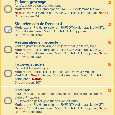
1
Te koop gevraagd
e
F
J
k
Auto's, onderdelen enz. gevraagd
e
u
o
Moderators:
Rik H.
,
trompjohan
,
R4F6GTX Automaat
,
Mark4GTL
,
e
b
o
Nando
,
R4F6GTX Automaat
,
Mark4GTL
,
Rik H.
,
trompjohan
,
Nando
d
i
p
Onderwerpen:
24
-
l
a
T
e
a
Sleutelen aan de Renault 4
e
F
u
n
k
Moderators:
Rik H.
,
trompjohan
,
R4F6GTX Automaat
,
Mark4GTL
,
e
m
g
o
R4F6GTX Automaat
,
Mark4GTL
,
Rik H.
,
trompjohan
e
R
e
o
Onderwerpen:
4750
d
4
b
p
-
L
o
g
Restauraties en projecten
S
F
a
d
e
l
Voor de grote klussen kun je hier je verhaal (en foto's) kwijt!
e
n
e
v
e
Moderators:
Rik H.
,
trompjohan
,
R4F6GTX Automaat
,
Mark4GTL
,
e
d
n
r
u
Nando
,
R4F6GTX Automaat
,
Mark4GTL
,
Rik H.
,
trompjohan
,
Nando
d
m
a
t
Onderwerpen:
132
-
a
a
e
R
r
g
l
Fotowedstrijden
e
F
k
d
e
s
Renault 4 fotowedstrijden
e
r
n
t
Moderators:
Bertje
,
Rik H.
,
trompjohan
,
R4F6GTX Automaat
,
e
a
a
a
Mark4GTL
,
Nando
,
Bertje
,
R4F6GTX Automaat
,
Mark4GTL
,
Rik H.
,
d
l
a
u
trompjohan
,
Nando
-
l
n
r
Onderwerpen:
407
F
y
d
a
o
e
e
t
Diversen
t
F
v
R
i
o
Leuke verhalen, spannende belevenissen en lekker kletsen over
e
e
e
e
w
andere R4 zaken.
e
n
n
s
e
.....Oftewel de gezelligste rubriek van dit forum!
d
e
a
e
d
Moderators:
Rik H.
,
trompjohan
,
R4F6GTX Automaat
,
Mark4GTL
,
-
m
u
n
s
Nando
,
R4F6GTX Automaat
,
Mark4GTL
,
Rik H.
,
trompjohan
,
Nando
D
e
l
p
t
Onderwerpen:
1668
i
n
t
r
r