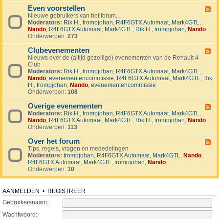
v
t
4
o
i
Even voorstellen
e
F
j
j
r
Nieuwe gebruikers van het forum..
e
e
d
s
Moderators:
Rik H.
,
trompjohan
,
R4F6GTX Automaat
,
Mark4GTL
,
e
c
e
e
Nando
,
R4F6GTX Automaat
,
Mark4GTL
,
Rik H.
,
trompjohan
,
Nando
d
t
n
n
Onderwerpen:
273
-
e
E
n
Clubevenementen
v
F
e
Nieuws over de (altijd gezellige) evenementen van de Renault 4
e
n
Club
e
v
Moderators:
Rik H.
,
trompjohan
,
R4F6GTX Automaat
,
Mark4GTL
,
d
o
Nando
,
evenementencommissie
,
R4F6GTX Automaat
,
Mark4GTL
,
Rik
-
o
H.
,
trompjohan
,
Nando
,
evenementencommissie
C
r
Onderwerpen:
108
l
s
u
t
Overige evenementen
b
F
e
e
Moderators:
Rik H.
,
trompjohan
,
R4F6GTX Automaat
,
Mark4GTL
,
e
l
v
Nando
,
R4F6GTX Automaat
,
Mark4GTL
,
Rik H.
,
trompjohan
,
Nando
e
l
e
Onderwerpen:
113
d
e
n
-
n
e
Over het forum
O
F
m
v
Tips, regels, vragen en mededelingen
e
e
e
Moderators:
trompjohan
,
R4F6GTX Automaat
,
Mark4GTL
,
Nando
,
e
n
r
R4F6GTX Automaat
,
Mark4GTL
,
trompjohan
,
Nando
d
t
i
Onderwerpen:
10
-
e
g
O
n
e
v
e
e
AANMELDEN
•
REGISTREER
v
r
e
Gebruikersnaam:
h
n
e
Wachtwoord:
e
t