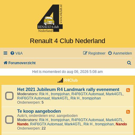
Renault 4 Club Nederland
V&A
Registreer
Aanmelden
Z
Forumoverzicht
o
Het is momenteel do aug 06, 2026 5:08 am
e
R4Club
k
Het 2021 Jubileum R4 Landmark rally evenement
F
Moderators:
Rik H.
,
trompjohan
,
R4F6GTX Automaat
,
Mark4GTL
,
e
R4F6GTX Automaat
,
Mark4GTL
,
Rik H.
,
trompjohan
e
Onderwerpen:
5
d
-
Te koop aangeboden
H
F
e
Auto's, onderdelen enz. aangeboden
e
t
Moderators:
Rik H.
,
trompjohan
,
R4F6GTX Automaat
,
Mark4GTL
,
e
2
Nando
,
R4F6GTX Automaat
,
Mark4GTL
,
Rik H.
,
trompjohan
,
Nando
d
0
Onderwerpen:
22
-
2
T