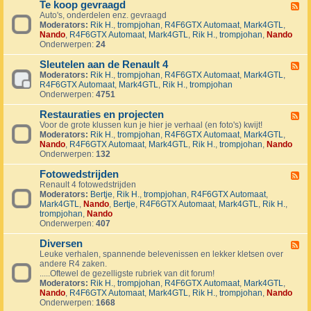
1
Te koop gevraagd
e
F
J
k
Auto's, onderdelen enz. gevraagd
e
u
o
Moderators:
Rik H.
,
trompjohan
,
R4F6GTX Automaat
,
Mark4GTL
,
e
b
o
Nando
,
R4F6GTX Automaat
,
Mark4GTL
,
Rik H.
,
trompjohan
,
Nando
d
i
p
Onderwerpen:
24
-
l
a
T
e
a
Sleutelen aan de Renault 4
e
F
u
n
k
Moderators:
Rik H.
,
trompjohan
,
R4F6GTX Automaat
,
Mark4GTL
,
e
m
g
o
R4F6GTX Automaat
,
Mark4GTL
,
Rik H.
,
trompjohan
e
R
e
o
Onderwerpen:
4751
d
4
b
p
-
L
o
g
Restauraties en projecten
S
F
a
d
e
l
Voor de grote klussen kun je hier je verhaal (en foto's) kwijt!
e
n
e
v
e
Moderators:
Rik H.
,
trompjohan
,
R4F6GTX Automaat
,
Mark4GTL
,
e
d
n
r
u
Nando
,
R4F6GTX Automaat
,
Mark4GTL
,
Rik H.
,
trompjohan
,
Nando
d
m
a
t
Onderwerpen:
132
-
a
a
e
R
r
g
l
Fotowedstrijden
e
F
k
d
e
s
Renault 4 fotowedstrijden
e
r
n
t
Moderators:
Bertje
,
Rik H.
,
trompjohan
,
R4F6GTX Automaat
,
e
a
a
a
Mark4GTL
,
Nando
,
Bertje
,
R4F6GTX Automaat
,
Mark4GTL
,
Rik H.
,
d
l
a
u
trompjohan
,
Nando
-
l
n
r
Onderwerpen:
407
F
y
d
a
o
e
e
t
Diversen
t
F
v
R
i
o
Leuke verhalen, spannende belevenissen en lekker kletsen over
e
e
e
e
w
andere R4 zaken.
e
n
n
s
e
.....Oftewel de gezelligste rubriek van dit forum!
d
e
a
e
d
Moderators:
Rik H.
,
trompjohan
,
R4F6GTX Automaat
,
Mark4GTL
,
-
m
u
n
s
Nando
,
R4F6GTX Automaat
,
Mark4GTL
,
Rik H.
,
trompjohan
,
Nando
D
e
l
p
t
Onderwerpen:
1668
i
n
t
r
r