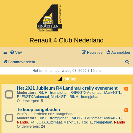
Renault 4 Club Nederland
V&A
Registreer
Aanmelden
Z
Forumoverzicht
o
Het is momenteel vr aug 07, 2026 7:10 pm
e
R4Club
k
Het 2021 Jubileum R4 Landmark rally evenement
F
Moderators:
Rik H.
,
trompjohan
,
R4F6GTX Automaat
,
Mark4GTL
,
e
R4F6GTX Automaat
,
Mark4GTL
,
Rik H.
,
trompjohan
e
Onderwerpen:
5
d
-
Te koop aangeboden
H
F
e
Auto's, onderdelen enz. aangeboden
e
t
Moderators:
Rik H.
,
trompjohan
,
R4F6GTX Automaat
,
Mark4GTL
,
e
2
Nando
,
R4F6GTX Automaat
,
Mark4GTL
,
Rik H.
,
trompjohan
,
Nando
d
0
Onderwerpen:
24
-
2
T