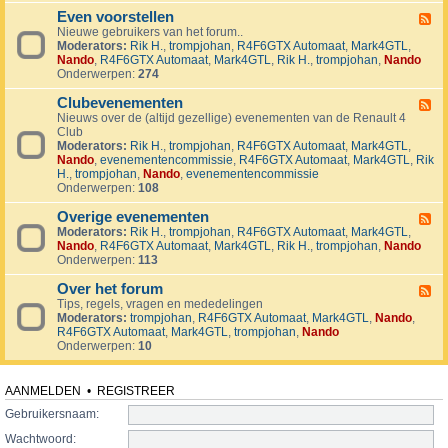
v
t
4
o
i
Even voorstellen
e
F
j
j
r
Nieuwe gebruikers van het forum..
e
e
d
s
Moderators:
Rik H.
,
trompjohan
,
R4F6GTX Automaat
,
Mark4GTL
,
e
c
e
e
Nando
,
R4F6GTX Automaat
,
Mark4GTL
,
Rik H.
,
trompjohan
,
Nando
d
t
n
n
Onderwerpen:
274
-
e
E
n
Clubevenementen
v
F
e
Nieuws over de (altijd gezellige) evenementen van de Renault 4
e
n
Club
e
v
Moderators:
Rik H.
,
trompjohan
,
R4F6GTX Automaat
,
Mark4GTL
,
d
o
Nando
,
evenementencommissie
,
R4F6GTX Automaat
,
Mark4GTL
,
Rik
-
o
H.
,
trompjohan
,
Nando
,
evenementencommissie
C
r
Onderwerpen:
108
l
s
u
t
Overige evenementen
b
F
e
e
Moderators:
Rik H.
,
trompjohan
,
R4F6GTX Automaat
,
Mark4GTL
,
e
l
v
Nando
,
R4F6GTX Automaat
,
Mark4GTL
,
Rik H.
,
trompjohan
,
Nando
e
l
e
Onderwerpen:
113
d
e
n
-
n
e
Over het forum
O
F
m
v
Tips, regels, vragen en mededelingen
e
e
e
Moderators:
trompjohan
,
R4F6GTX Automaat
,
Mark4GTL
,
Nando
,
e
n
r
R4F6GTX Automaat
,
Mark4GTL
,
trompjohan
,
Nando
d
t
i
Onderwerpen:
10
-
e
g
O
n
e
v
e
e
AANMELDEN
•
REGISTREER
v
r
e
Gebruikersnaam:
h
n
e
Wachtwoord:
e
t