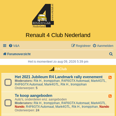
Renault 4 Club Nederland
V&A
Registreer
Aanmelden
Z
Forumoverzicht
o
Het is momenteel zo aug 09, 2026 5:39 pm
e
R4Club
k
Het 2021 Jubileum R4 Landmark rally evenement
F
Moderators:
Rik H.
,
trompjohan
,
R4F6GTX Automaat
,
Mark4GTL
,
e
R4F6GTX Automaat
,
Mark4GTL
,
Rik H.
,
trompjohan
e
Onderwerpen:
5
d
-
Te koop aangeboden
H
F
e
Auto's, onderdelen enz. aangeboden
e
t
Moderators:
Rik H.
,
trompjohan
,
R4F6GTX Automaat
,
Mark4GTL
,
e
2
Nando
,
R4F6GTX Automaat
,
Mark4GTL
,
Rik H.
,
trompjohan
,
Nando
d
0
Onderwerpen:
24
-
2
T