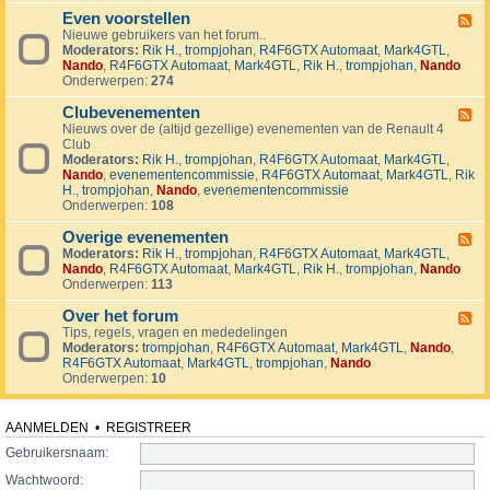
v
t
4
o
i
Even voorstellen
e
F
j
j
r
Nieuwe gebruikers van het forum..
e
e
d
s
Moderators:
Rik H.
,
trompjohan
,
R4F6GTX Automaat
,
Mark4GTL
,
e
c
e
e
Nando
,
R4F6GTX Automaat
,
Mark4GTL
,
Rik H.
,
trompjohan
,
Nando
d
t
n
n
Onderwerpen:
274
-
e
E
n
Clubevenementen
v
F
e
Nieuws over de (altijd gezellige) evenementen van de Renault 4
e
n
Club
e
v
Moderators:
Rik H.
,
trompjohan
,
R4F6GTX Automaat
,
Mark4GTL
,
d
o
Nando
,
evenementencommissie
,
R4F6GTX Automaat
,
Mark4GTL
,
Rik
-
o
H.
,
trompjohan
,
Nando
,
evenementencommissie
C
r
Onderwerpen:
108
l
s
u
t
Overige evenementen
b
F
e
e
Moderators:
Rik H.
,
trompjohan
,
R4F6GTX Automaat
,
Mark4GTL
,
e
l
v
Nando
,
R4F6GTX Automaat
,
Mark4GTL
,
Rik H.
,
trompjohan
,
Nando
e
l
e
Onderwerpen:
113
d
e
n
-
n
e
Over het forum
O
F
m
v
Tips, regels, vragen en mededelingen
e
e
e
Moderators:
trompjohan
,
R4F6GTX Automaat
,
Mark4GTL
,
Nando
,
e
n
r
R4F6GTX Automaat
,
Mark4GTL
,
trompjohan
,
Nando
d
t
i
Onderwerpen:
10
-
e
g
O
n
e
v
e
e
AANMELDEN
•
REGISTREER
v
r
e
Gebruikersnaam:
h
n
e
Wachtwoord:
e
t