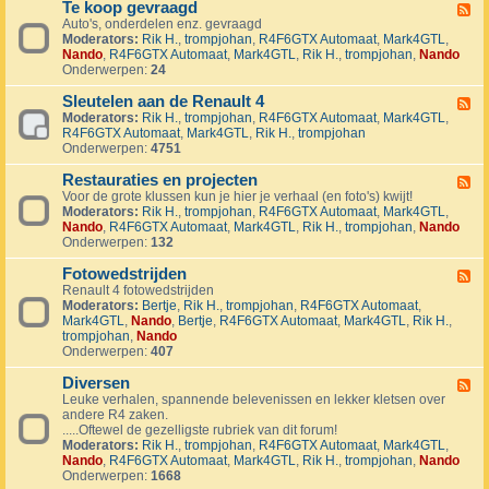
1
Te koop gevraagd
e
F
J
k
Auto's, onderdelen enz. gevraagd
e
u
o
Moderators:
Rik H.
,
trompjohan
,
R4F6GTX Automaat
,
Mark4GTL
,
e
b
o
Nando
,
R4F6GTX Automaat
,
Mark4GTL
,
Rik H.
,
trompjohan
,
Nando
d
i
p
Onderwerpen:
24
-
l
a
T
e
a
Sleutelen aan de Renault 4
e
F
u
n
k
Moderators:
Rik H.
,
trompjohan
,
R4F6GTX Automaat
,
Mark4GTL
,
e
m
g
o
R4F6GTX Automaat
,
Mark4GTL
,
Rik H.
,
trompjohan
e
R
e
o
Onderwerpen:
4751
d
4
b
p
-
L
o
g
Restauraties en projecten
S
F
a
d
e
l
Voor de grote klussen kun je hier je verhaal (en foto's) kwijt!
e
n
e
v
e
Moderators:
Rik H.
,
trompjohan
,
R4F6GTX Automaat
,
Mark4GTL
,
e
d
n
r
u
Nando
,
R4F6GTX Automaat
,
Mark4GTL
,
Rik H.
,
trompjohan
,
Nando
d
m
a
t
Onderwerpen:
132
-
a
a
e
R
r
g
l
Fotowedstrijden
e
F
k
d
e
s
Renault 4 fotowedstrijden
e
r
n
t
Moderators:
Bertje
,
Rik H.
,
trompjohan
,
R4F6GTX Automaat
,
e
a
a
a
Mark4GTL
,
Nando
,
Bertje
,
R4F6GTX Automaat
,
Mark4GTL
,
Rik H.
,
d
l
a
u
trompjohan
,
Nando
-
l
n
r
Onderwerpen:
407
F
y
d
a
o
e
e
t
Diversen
t
F
v
R
i
o
Leuke verhalen, spannende belevenissen en lekker kletsen over
e
e
e
e
w
andere R4 zaken.
e
n
n
s
e
.....Oftewel de gezelligste rubriek van dit forum!
d
e
a
e
d
Moderators:
Rik H.
,
trompjohan
,
R4F6GTX Automaat
,
Mark4GTL
,
-
m
u
n
s
Nando
,
R4F6GTX Automaat
,
Mark4GTL
,
Rik H.
,
trompjohan
,
Nando
D
e
l
p
t
Onderwerpen:
1668
i
n
t
r
r