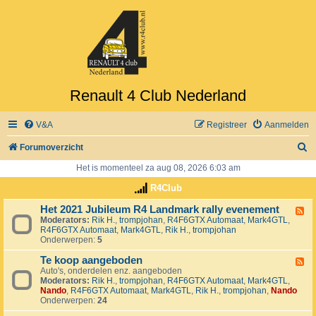
Renault 4 Club Nederland
V&A
Registreer
Aanmelden
Z
Forumoverzicht
o
Het is momenteel za aug 08, 2026 6:03 am
e
R4Club
k
Het 2021 Jubileum R4 Landmark rally evenement
F
Moderators:
Rik H.
,
trompjohan
,
R4F6GTX Automaat
,
Mark4GTL
,
e
R4F6GTX Automaat
,
Mark4GTL
,
Rik H.
,
trompjohan
e
Onderwerpen:
5
d
-
Te koop aangeboden
H
F
e
Auto's, onderdelen enz. aangeboden
e
t
Moderators:
Rik H.
,
trompjohan
,
R4F6GTX Automaat
,
Mark4GTL
,
e
2
Nando
,
R4F6GTX Automaat
,
Mark4GTL
,
Rik H.
,
trompjohan
,
Nando
d
0
Onderwerpen:
24
-
2
T