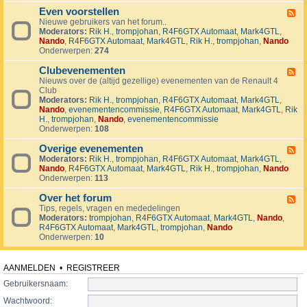
v
t
4
o
i
Even voorstellen
e
F
j
j
r
Nieuwe gebruikers van het forum..
e
e
d
s
Moderators:
Rik H.
,
trompjohan
,
R4F6GTX Automaat
,
Mark4GTL
,
e
c
e
e
Nando
,
R4F6GTX Automaat
,
Mark4GTL
,
Rik H.
,
trompjohan
,
Nando
d
t
n
n
Onderwerpen:
274
-
e
E
n
Clubevenementen
v
F
e
Nieuws over de (altijd gezellige) evenementen van de Renault 4
e
n
Club
e
v
Moderators:
Rik H.
,
trompjohan
,
R4F6GTX Automaat
,
Mark4GTL
,
d
o
Nando
,
evenementencommissie
,
R4F6GTX Automaat
,
Mark4GTL
,
Rik
-
o
H.
,
trompjohan
,
Nando
,
evenementencommissie
C
r
Onderwerpen:
108
l
s
u
t
Overige evenementen
b
F
e
e
Moderators:
Rik H.
,
trompjohan
,
R4F6GTX Automaat
,
Mark4GTL
,
e
l
v
Nando
,
R4F6GTX Automaat
,
Mark4GTL
,
Rik H.
,
trompjohan
,
Nando
e
l
e
Onderwerpen:
113
d
e
n
-
n
e
Over het forum
O
F
m
v
Tips, regels, vragen en mededelingen
e
e
e
Moderators:
trompjohan
,
R4F6GTX Automaat
,
Mark4GTL
,
Nando
,
e
n
r
R4F6GTX Automaat
,
Mark4GTL
,
trompjohan
,
Nando
d
t
i
Onderwerpen:
10
-
e
g
O
n
e
v
e
e
AANMELDEN
•
REGISTREER
v
r
e
Gebruikersnaam:
h
n
e
Wachtwoord:
e
t