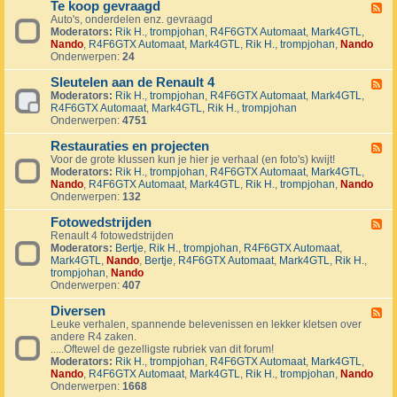
1
Te koop gevraagd
e
F
J
k
Auto's, onderdelen enz. gevraagd
e
u
o
Moderators:
Rik H.
,
trompjohan
,
R4F6GTX Automaat
,
Mark4GTL
,
e
b
o
Nando
,
R4F6GTX Automaat
,
Mark4GTL
,
Rik H.
,
trompjohan
,
Nando
d
i
p
Onderwerpen:
24
-
l
a
T
e
a
Sleutelen aan de Renault 4
e
F
u
n
k
Moderators:
Rik H.
,
trompjohan
,
R4F6GTX Automaat
,
Mark4GTL
,
e
m
g
o
R4F6GTX Automaat
,
Mark4GTL
,
Rik H.
,
trompjohan
e
R
e
o
Onderwerpen:
4751
d
4
b
p
-
L
o
g
Restauraties en projecten
S
F
a
d
e
l
Voor de grote klussen kun je hier je verhaal (en foto's) kwijt!
e
n
e
v
e
Moderators:
Rik H.
,
trompjohan
,
R4F6GTX Automaat
,
Mark4GTL
,
e
d
n
r
u
Nando
,
R4F6GTX Automaat
,
Mark4GTL
,
Rik H.
,
trompjohan
,
Nando
d
m
a
t
Onderwerpen:
132
-
a
a
e
R
r
g
l
Fotowedstrijden
e
F
k
d
e
s
Renault 4 fotowedstrijden
e
r
n
t
Moderators:
Bertje
,
Rik H.
,
trompjohan
,
R4F6GTX Automaat
,
e
a
a
a
Mark4GTL
,
Nando
,
Bertje
,
R4F6GTX Automaat
,
Mark4GTL
,
Rik H.
,
d
l
a
u
trompjohan
,
Nando
-
l
n
r
Onderwerpen:
407
F
y
d
a
o
e
e
t
Diversen
t
F
v
R
i
o
Leuke verhalen, spannende belevenissen en lekker kletsen over
e
e
e
e
w
andere R4 zaken.
e
n
n
s
e
.....Oftewel de gezelligste rubriek van dit forum!
d
e
a
e
d
Moderators:
Rik H.
,
trompjohan
,
R4F6GTX Automaat
,
Mark4GTL
,
-
m
u
n
s
Nando
,
R4F6GTX Automaat
,
Mark4GTL
,
Rik H.
,
trompjohan
,
Nando
D
e
l
p
t
Onderwerpen:
1668
i
n
t
r
r