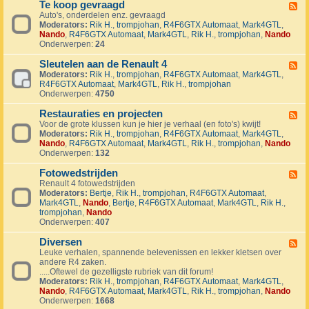
1
Te koop gevraagd
e
F
J
k
Auto's, onderdelen enz. gevraagd
e
u
o
Moderators:
Rik H.
,
trompjohan
,
R4F6GTX Automaat
,
Mark4GTL
,
e
b
o
Nando
,
R4F6GTX Automaat
,
Mark4GTL
,
Rik H.
,
trompjohan
,
Nando
d
i
p
Onderwerpen:
24
-
l
a
T
e
a
Sleutelen aan de Renault 4
e
F
u
n
k
Moderators:
Rik H.
,
trompjohan
,
R4F6GTX Automaat
,
Mark4GTL
,
e
m
g
o
R4F6GTX Automaat
,
Mark4GTL
,
Rik H.
,
trompjohan
e
R
e
o
Onderwerpen:
4750
d
4
b
p
-
L
o
g
Restauraties en projecten
S
F
a
d
e
l
Voor de grote klussen kun je hier je verhaal (en foto's) kwijt!
e
n
e
v
e
Moderators:
Rik H.
,
trompjohan
,
R4F6GTX Automaat
,
Mark4GTL
,
e
d
n
r
u
Nando
,
R4F6GTX Automaat
,
Mark4GTL
,
Rik H.
,
trompjohan
,
Nando
d
m
a
t
Onderwerpen:
132
-
a
a
e
R
r
g
l
Fotowedstrijden
e
F
k
d
e
s
Renault 4 fotowedstrijden
e
r
n
t
Moderators:
Bertje
,
Rik H.
,
trompjohan
,
R4F6GTX Automaat
,
e
a
a
a
Mark4GTL
,
Nando
,
Bertje
,
R4F6GTX Automaat
,
Mark4GTL
,
Rik H.
,
d
l
a
u
trompjohan
,
Nando
-
l
n
r
Onderwerpen:
407
F
y
d
a
o
e
e
t
Diversen
t
F
v
R
i
o
Leuke verhalen, spannende belevenissen en lekker kletsen over
e
e
e
e
w
andere R4 zaken.
e
n
n
s
e
.....Oftewel de gezelligste rubriek van dit forum!
d
e
a
e
d
Moderators:
Rik H.
,
trompjohan
,
R4F6GTX Automaat
,
Mark4GTL
,
-
m
u
n
s
Nando
,
R4F6GTX Automaat
,
Mark4GTL
,
Rik H.
,
trompjohan
,
Nando
D
e
l
p
t
Onderwerpen:
1668
i
n
t
r
r