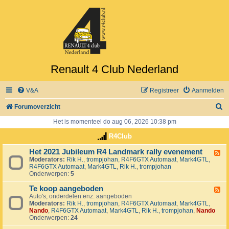
Renault 4 Club Nederland
V&A
Registreer
Aanmelden
Z
Forumoverzicht
o
Het is momenteel do aug 06, 2026 10:38 pm
e
R4Club
k
Het 2021 Jubileum R4 Landmark rally evenement
F
Moderators:
Rik H.
,
trompjohan
,
R4F6GTX Automaat
,
Mark4GTL
,
e
R4F6GTX Automaat
,
Mark4GTL
,
Rik H.
,
trompjohan
e
Onderwerpen:
5
d
-
Te koop aangeboden
H
F
e
Auto's, onderdelen enz. aangeboden
e
t
Moderators:
Rik H.
,
trompjohan
,
R4F6GTX Automaat
,
Mark4GTL
,
e
2
Nando
,
R4F6GTX Automaat
,
Mark4GTL
,
Rik H.
,
trompjohan
,
Nando
d
0
Onderwerpen:
24
-
2
T