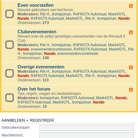
v
t
4
o
i
Even voorstellen
e
F
j
j
r
Nieuwe gebruikers van het forum..
e
e
d
s
Moderators:
Rik H.
,
trompjohan
,
R4F6GTX Automaat
,
Mark4GTL
,
e
c
e
e
Nando
,
R4F6GTX Automaat
,
Mark4GTL
,
Rik H.
,
trompjohan
,
Nando
d
t
n
n
Onderwerpen:
273
-
e
E
n
Clubevenementen
v
F
e
Nieuws over de (altijd gezellige) evenementen van de Renault 4
e
n
Club
e
v
Moderators:
Rik H.
,
trompjohan
,
R4F6GTX Automaat
,
Mark4GTL
,
d
o
Nando
,
evenementencommissie
,
R4F6GTX Automaat
,
Mark4GTL
,
Rik
-
o
H.
,
trompjohan
,
Nando
,
evenementencommissie
C
r
Onderwerpen:
108
l
s
u
t
Overige evenementen
b
F
e
e
Moderators:
Rik H.
,
trompjohan
,
R4F6GTX Automaat
,
Mark4GTL
,
e
l
v
Nando
,
R4F6GTX Automaat
,
Mark4GTL
,
Rik H.
,
trompjohan
,
Nando
e
l
e
Onderwerpen:
113
d
e
n
-
n
e
Over het forum
O
F
m
v
Tips, regels, vragen en mededelingen
e
e
e
Moderators:
trompjohan
,
R4F6GTX Automaat
,
Mark4GTL
,
Nando
,
e
n
r
R4F6GTX Automaat
,
Mark4GTL
,
trompjohan
,
Nando
d
t
i
Onderwerpen:
10
-
e
g
O
n
e
v
e
e
AANMELDEN
•
REGISTREER
v
r
e
Gebruikersnaam:
h
n
e
Wachtwoord:
e
t